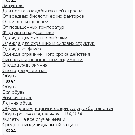
Назад
Защитная
Для нефтегазодобывающей отрасли
От вредных биологических факторов
От кислот и щелочей
От повышенных температур
Фартуки и нарукавники
Одежда для охоты и рыбалки
Одежда для охранных и силовых структур
Одежда из флиса
Одежда ограниченного срока действия
Сигнальная, повышенной видимости
Спецодежда зимняя
Спецодежда летняя
Обувь
Назад
Обувь
Вся обувь
Зимняя обувь
Летняя обувь
Обувь для медицины и сферы услуг, сабо, тапочки
Обувь резиновая, валяная, ПВХ, ЭВА
Жилеты на все случаи жизни
Средства индивидуальной защиты
Назад