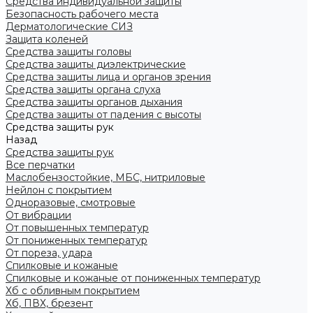
Средства индивидуальной защиты
Безопасность рабочего места
Дерматологические СИЗ
Защита коленей
Средства защиты головы
Средства защиты диэлектрические
Средства защиты лица и органов зрения
Средства защиты органа слуха
Средства защиты органов дыхания
Средства защиты от падения с высоты
Средства защиты рук
Назад
Средства защиты рук
Все перчатки
Маслобензостойкие, МБС, нитриловые
Нейлон с покрытием
Одноразовые, смотровые
От вибрации
От повышенных температур
От пониженных температур
От пореза, удара
Спилковые и кожаные
Спилковые и кожаные от пониженных температур
Хб с обливным покрытием
Хб, ПВХ, брезент