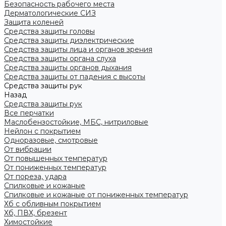
Безопасность рабочего места
Дерматологические СИЗ
Защита коленей
Средства защиты головы
Средства защиты диэлектрические
Средства защиты лица и органов зрения
Средства защиты органа слуха
Средства защиты органов дыхания
Средства защиты от падения с высоты
Средства защиты рук
Назад
Средства защиты рук
Все перчатки
Маслобензостойкие, МБС, нитриловые
Нейлон с покрытием
Одноразовые, смотровые
От вибрации
От повышенных температур
От пониженных температур
От пореза, удара
Спилковые и кожаные
Спилковые и кожаные от пониженных температур
Хб с обливным покрытием
Хб, ПВХ, брезент
Химостойкие