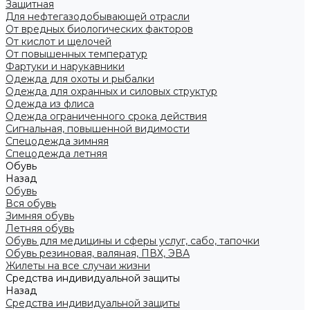
Защитная
Для нефтегазодобывающей отрасли
От вредных биологических факторов
От кислот и щелочей
От повышенных температур
Фартуки и нарукавники
Одежда для охоты и рыбалки
Одежда для охранных и силовых структур
Одежда из флиса
Одежда ограниченного срока действия
Сигнальная, повышенной видимости
Спецодежда зимняя
Спецодежда летняя
Обувь
Назад
Обувь
Вся обувь
Зимняя обувь
Летняя обувь
Обувь для медицины и сферы услуг, сабо, тапочки
Обувь резиновая, валяная, ПВХ, ЭВА
Жилеты на все случаи жизни
Средства индивидуальной защиты
Назад
Средства индивидуальной защиты