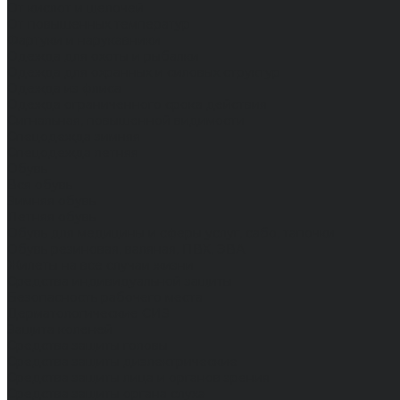
От кислот и щелочей
От повышенных температур
Фартуки и нарукавники
Одежда для охоты и рыбалки
Одежда для охранных и силовых структур
Одежда из флиса
Одежда ограниченного срока действия
Сигнальная, повышенной видимости
Спецодежда зимняя
Спецодежда летняя
Обувь
Вся обувь
Зимняя обувь
Летняя обувь
Обувь для медицины и сферы услуг, сабо, тапочки
Обувь резиновая, валяная, ПВХ, ЭВА
Жилеты на все случаи жизни
Средства индивидуальной защиты
Безопасность рабочего места
Дерматологические СИЗ
Защита коленей
Средства защиты головы
Средства защиты диэлектрические
Средства защиты лица и органов зрения
Средства защиты органа слуха