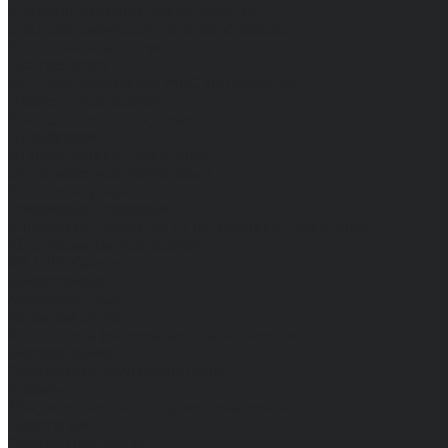
Средства защиты органов дыхания
Средства защиты от падения с высоты
Средства защиты рук
Все перчатки
Маслобензостойкие, МБС, нитриловые
Нейлон с покрытием
Одноразовые, смотровые
От вибрации
От повышенных температур
От пониженных температур
От пореза, удара
Спилковые и кожаные
Спилковые и кожаные от пониженных температур
Хб с обливным покрытием
Хб, ПВХ, брезент
Химостойкие
Хозяйственные
Активный отдых
Хозтовары и постельные принадлежности
Бытовая химия
Постельные принадлежности
Кровати
Матрасы, одеяла, подушки, покрывала
Полотенца
Постельное белье