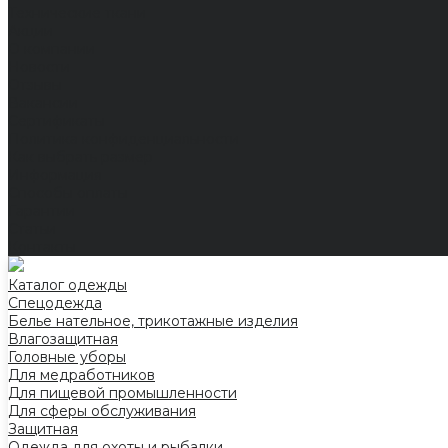
Технические ткани
Акции
О компании
Новости
Отзывы
Вакансии
Сертификаты
Политика конфиденциальности
Как выбрать размер
Информация
Способы оплаты
Гарантии
Статьи
Контакты
Каталог одежды
Спецодежда
Белье нательное, трикотажные изделия
Влагозащитная
Головные уборы
Для медработников
Для пищевой промышленности
Для сферы обслуживания
Защитная
Одежда для охоты и рыбалки