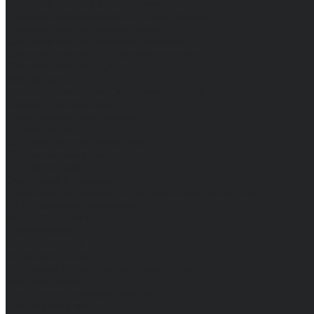
Средства защиты диэлектрические
Средства защиты лица и органов зрения
Средства защиты органа слуха
Средства защиты органов дыхания
Средства защиты от падения с высоты
Средства защиты рук
Все перчатки
Маслобензостойкие, МБС, нитриловые
Нейлон с покрытием
Одноразовые, смотровые
От вибрации
От повышенных температур
От пониженных температур
От пореза, удара
Спилковые и кожаные
Спилковые и кожаные от пониженных температур
Хб с обливным покрытием
Хб, ПВХ, брезент
Химостойкие
Хозяйственные
Активный отдых
Хозтовары и постельные принадлежности
Бытовая химия
Постельные принадлежности
Технические ткани