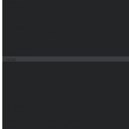
Акции
О компании
Новости
Отзывы
Вакансии
Сертификаты
Политика конфиденциальности
Как выбрать размер
Информация
Способы оплаты
Гарантии
Статьи
Контакты
...
Каталог одежды
Спецодежда
Белье нательное, трикотажные изделия
Влагозащитная
Головные уборы
Для медработников
Для пищевой промышленности
Для сферы обслуживания
Защитная
Для нефтегазодобывающей отрасли
От вредных биологических факторов