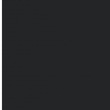
Влагозащитная
Головные уборы
Для медработников
Для пищевой промышленности
Для сферы обслуживания
Защитная
Одежда для охоты и рыбалки
Одежда для охранных и силовых структур
Одежда из флиса
Одежда ограниченного срока действия
Сигнальная, повышенной видимости
Спецодежда зимняя
Спецодежда летняя
Обувь
Вся обувь
Зимняя обувь
Летняя обувь
Обувь для медицины и сферы услуг, сабо, тапочки
Обувь резиновая, валяная, ПВХ, ЭВА
Жилеты на все случаи жизни
Средства индивидуальной защиты
Безопасность рабочего места
Дерматологические СИЗ
Защита коленей
Средства защиты головы