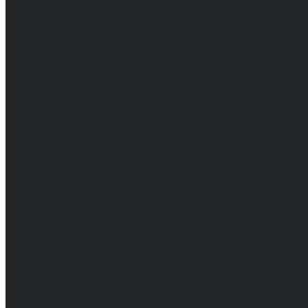
От кислот и щелочей
От повышенных температур
Фартуки и нарукавники
Одежда для охоты и рыбалки
Одежда для охранных и силовых структур
Одежда из флиса
Одежда ограниченного срока действия
Сигнальная, повышенной видимости
Спецодежда зимняя
Спецодежда летняя
Обувь
Вся обувь
Зимняя обувь
Летняя обувь
Обувь для медицины и сферы услуг, сабо, тапочки
Обувь резиновая, валяная, ПВХ, ЭВА
Жилеты на все случаи жизни
Средства индивидуальной защиты
Безопасность рабочего места
Дерматологические СИЗ
Защита коленей
Средства защиты головы
Средства защиты диэлектрические
Средства защиты лица и органов зрения
Средства защиты органа слуха