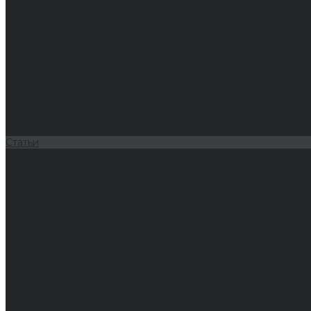
Акции
О компании
Новости
Отзывы
Вакансии
Сертификаты
Политика конфиденциальности
Как выбрать размер
Информация
Способы оплаты
Гарантии
Статьи
Контакты
...
Каталог одежды
Спецодежда
Белье нательное, трикотажные изделия
Влагозащитная
Головные уборы
Для медработников
Для пищевой промышленности
Для сферы обслуживания
Защитная
Для нефтегазодобывающей отрасли
От вредных биологических факторов