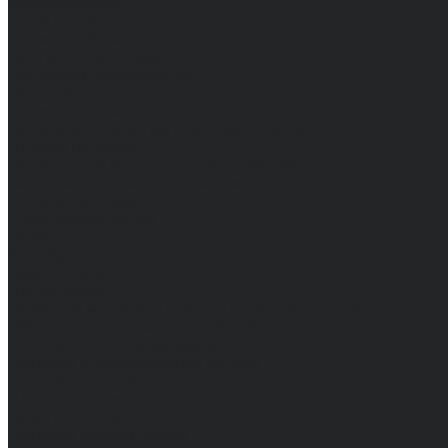
Влагозащитная
Головные уборы
Для медработников
Для пищевой промышленности
Для сферы обслуживания
Защитная
Одежда для охоты и рыбалки
Одежда для охранных и силовых структур
Одежда из флиса
Одежда ограниченного срока действия
Сигнальная, повышенной видимости
Спецодежда зимняя
Спецодежда летняя
Обувь
Вся обувь
Зимняя обувь
Летняя обувь
Обувь для медицины и сферы услуг, сабо, тапочки
Обувь резиновая, валяная, ПВХ, ЭВА
Жилеты на все случаи жизни
Средства индивидуальной защиты
Безопасность рабочего места
Дерматологические СИЗ
Защита коленей
Средства защиты головы