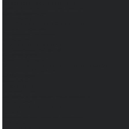
Средства защиты органов дыхания
Средства защиты от падения с высоты
Средства защиты рук
Все перчатки
Маслобензостойкие, МБС, нитриловые
Нейлон с покрытием
Одноразовые, смотровые
От вибрации
От повышенных температур
От пониженных температур
От пореза, удара
Спилковые и кожаные
Спилковые и кожаные от пониженных температур
Хб с обливным покрытием
Хб, ПВХ, брезент
Химостойкие
Хозяйственные
Активный отдых
Хозтовары и постельные принадлежности
Бытовая химия
Постельные принадлежности
Кровати
Матрасы, одеяла, подушки, покрывала
Полотенца
Постельное белье