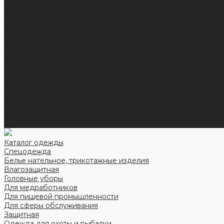
Технические ткани
Акции
О компании
Новости
Отзывы
Вакансии
Сертификаты
Политика конфиденциальности
Как выбрать размер
Информация
Способы оплаты
Гарантии
Статьи
Контакты
Каталог одежды
Спецодежда
Белье нательное, трикотажные изделия
Влагозащитная
Головные уборы
Для медработников
Для пищевой промышленности
Для сферы обслуживания
Защитная
Одежда для охоты и рыбалки