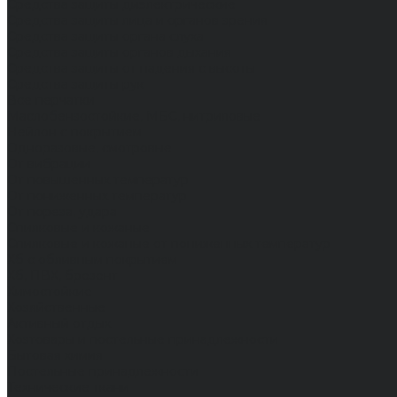
Средства защиты диэлектрические
Средства защиты лица и органов зрения
Средства защиты органа слуха
Средства защиты органов дыхания
Средства защиты от падения с высоты
Средства защиты рук
Все перчатки
Маслобензостойкие, МБС, нитриловые
Нейлон с покрытием
Одноразовые, смотровые
От вибрации
От повышенных температур
От пониженных температур
От пореза, удара
Спилковые и кожаные
Спилковые и кожаные от пониженных температур
Хб с обливным покрытием
Хб, ПВХ, брезент
Химостойкие
Хозяйственные
Активный отдых
Хозтовары и постельные принадлежности
Бытовая химия
Постельные принадлежности
Технические ткани