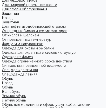
Для медработников
Для пищевой промышленности
Для сферы обслуживания
Защитная
Назад
Защитная
Для нефтегазодобывающей отрасли
От вредных биологических факторов
От кислот и щелочей
От повышенных температур
Фартуки и нарукавники
Одежда для охоты и рыбалки
Одежда для охранных и силовых структур
Одежда из флиса
Одежда ограниченного срока действия
Сигнальная, повышенной видимости
Спецодежда зимняя
Спецодежда летняя
Обувь
Назад
Обувь
Вся обувь
Зимняя обувь
Летняя обувь
Обувь для медицины и сферы услуг, сабо, тапочки