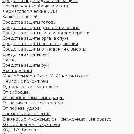
Средства индивидуальной защиты
Безопасность рабочего места
Дерматологические СИЗ
Защита коленей
Средства защиты головы
Средства защиты диэлектрические
Средства защиты лица и органов зрения
Средства защиты органа слуха
Средства защиты органов дыхания
Средства защиты от падения с высоты
Средства защиты рук
Назад
Средства защиты рук
Все перчатки
Маслобензостойкие, МБС, нитриловые
Нейлон с покрытием
Одноразовые, смотровые
От вибрации
От повышенных температур
От пониженных температур
От пореза, удара
Спилковые и кожаные
Спилковые и кожаные от пониженных температур
Хб с обливным покрытием
Хб, ПВХ, брезент