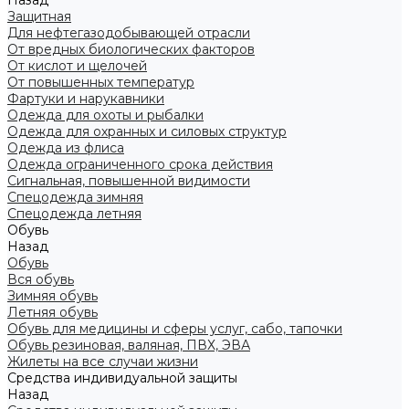
Назад
Защитная
Для нефтегазодобывающей отрасли
От вредных биологических факторов
От кислот и щелочей
От повышенных температур
Фартуки и нарукавники
Одежда для охоты и рыбалки
Одежда для охранных и силовых структур
Одежда из флиса
Одежда ограниченного срока действия
Сигнальная, повышенной видимости
Спецодежда зимняя
Спецодежда летняя
Обувь
Назад
Обувь
Вся обувь
Зимняя обувь
Летняя обувь
Обувь для медицины и сферы услуг, сабо, тапочки
Обувь резиновая, валяная, ПВХ, ЭВА
Жилеты на все случаи жизни
Средства индивидуальной защиты
Назад