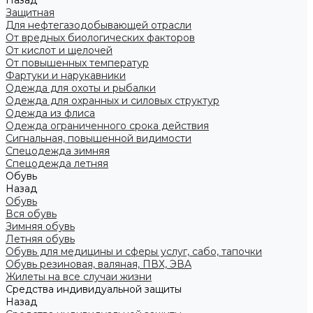
Назад
Защитная
Для нефтегазодобывающей отрасли
От вредных биологических факторов
От кислот и щелочей
От повышенных температур
Фартуки и нарукавники
Одежда для охоты и рыбалки
Одежда для охранных и силовых структур
Одежда из флиса
Одежда ограниченного срока действия
Сигнальная, повышенной видимости
Спецодежда зимняя
Спецодежда летняя
Обувь
Назад
Обувь
Вся обувь
Зимняя обувь
Летняя обувь
Обувь для медицины и сферы услуг, сабо, тапочки
Обувь резиновая, валяная, ПВХ, ЭВА
Жилеты на все случаи жизни
Средства индивидуальной защиты
Назад