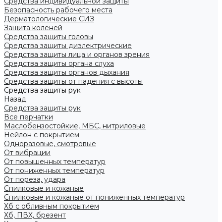
Средства индивидуальной защиты
Безопасность рабочего места
Дерматологические СИЗ
Защита коленей
Средства защиты головы
Средства защиты диэлектрические
Средства защиты лица и органов зрения
Средства защиты органа слуха
Средства защиты органов дыхания
Средства защиты от падения с высоты
Средства защиты рук
Назад
Средства защиты рук
Все перчатки
Маслобензостойкие, МБС, нитриловые
Нейлон с покрытием
Одноразовые, смотровые
От вибрации
От повышенных температур
От пониженных температур
От пореза, удара
Спилковые и кожаные
Спилковые и кожаные от пониженных температур
Хб с обливным покрытием
Хб, ПВХ, брезент