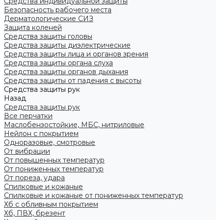
Средства индивидуальной защиты
Безопасность рабочего места
Дерматологические СИЗ
Защита коленей
Средства защиты головы
Средства защиты диэлектрические
Средства защиты лица и органов зрения
Средства защиты органа слуха
Средства защиты органов дыхания
Средства защиты от падения с высоты
Средства защиты рук
Назад
Средства защиты рук
Все перчатки
Маслобензостойкие, МБС, нитриловые
Нейлон с покрытием
Одноразовые, смотровые
От вибрации
От повышенных температур
От пониженных температур
От пореза, удара
Спилковые и кожаные
Спилковые и кожаные от пониженных температур
Хб с обливным покрытием
Хб, ПВХ, брезент