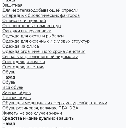
Назад
Защитная
Для нефтегазодобывающей отрасли
От вредных биологических факторов
От кислот и щелочей
От повышенных температур
Фартуки и нарукавники
Одежда для охоты и рыбалки
Одежда для охранных и силовых структур
Одежда из флиса
Одежда ограниченного срока действия
Сигнальная, повышенной видимости
Спецодежда зимняя
Спецодежда летняя
Обувь
Назад
Обувь
Вся обувь
Зимняя обувь
Летняя обувь
Обувь для медицины и сферы услуг, сабо, тапочки
Обувь резиновая, валяная, ПВХ, ЭВА
Жилеты на все случаи жизни
Средства индивидуальной защиты
Назад