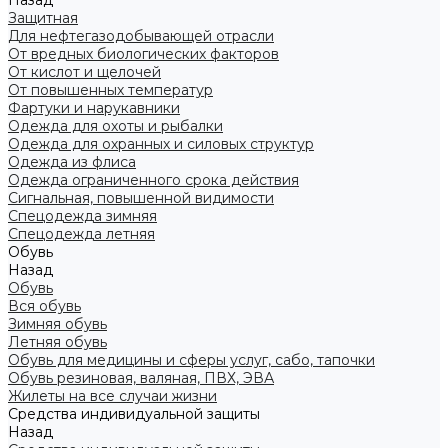
Назад
Защитная
Для нефтегазодобывающей отрасли
От вредных биологических факторов
От кислот и щелочей
От повышенных температур
Фартуки и нарукавники
Одежда для охоты и рыбалки
Одежда для охранных и силовых структур
Одежда из флиса
Одежда ограниченного срока действия
Сигнальная, повышенной видимости
Спецодежда зимняя
Спецодежда летняя
Обувь
Назад
Обувь
Вся обувь
Зимняя обувь
Летняя обувь
Обувь для медицины и сферы услуг, сабо, тапочки
Обувь резиновая, валяная, ПВХ, ЭВА
Жилеты на все случаи жизни
Средства индивидуальной защиты
Назад