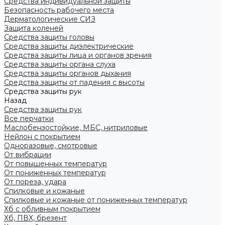
Средства индивидуальной защиты
Безопасность рабочего места
Дерматологические СИЗ
Защита коленей
Средства защиты головы
Средства защиты диэлектрические
Средства защиты лица и органов зрения
Средства защиты органа слуха
Средства защиты органов дыхания
Средства защиты от падения с высоты
Средства защиты рук
Назад
Средства защиты рук
Все перчатки
Маслобензостойкие, МБС, нитриловые
Нейлон с покрытием
Одноразовые, смотровые
От вибрации
От повышенных температур
От пониженных температур
От пореза, удара
Спилковые и кожаные
Спилковые и кожаные от пониженных температур
Хб с обливным покрытием
Хб, ПВХ, брезент