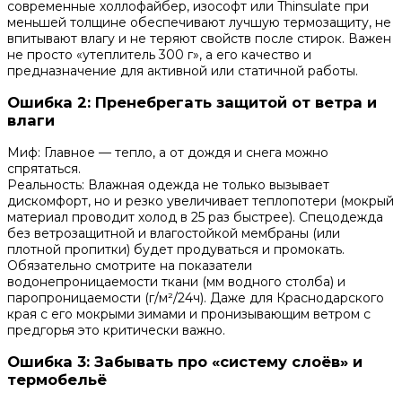
современные холлофайбер, изософт или Thinsulate при
меньшей толщине обеспечивают лучшую термозащиту, не
впитывают влагу и не теряют свойств после стирок. Важен
не просто «утеплитель 300 г», а его качество и
предназначение для активной или статичной работы.
Ошибка 2: Пренебрегать защитой от ветра и
влаги
Миф: Главное — тепло, а от дождя и снега можно
спрятаться.
Реальность: Влажная одежда не только вызывает
дискомфорт, но и резко увеличивает теплопотери (мокрый
материал проводит холод в 25 раз быстрее). Спецодежда
без ветрозащитной и влагостойкой мембраны (или
плотной пропитки) будет продуваться и промокать.
Обязательно смотрите на показатели
водонепроницаемости ткани (мм водного столба) и
паропроницаемости (г/м²/24ч). Даже для Краснодарского
края с его мокрыми зимами и пронизывающим ветром с
предгорья это критически важно.
Ошибка 3: Забывать про «систему слоёв» и
термобельё