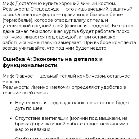
Миф: Достаточно купить хороший зимний костюм.
Реальность: Спецодежда — это лишь внешний, защитный
слой. Основа комфорта — правильное базовое бельё
(термобельё), которое отводит влагу от тела, и
утепляющий средний слой (флисовая поддева). Без этого
даже самая технологичная куртка будет работать плохо:
пот накапливается под одеждой, а при остановке
работника моментально замерзает. При выборе комплекта
всегда учитывайте, что под ним будет надето.
Ошибка 4: Экономить на деталях и
функциональности
Миф: Главное — цельный тёплый комбинезон, остальное
мелочи.
Реальность: Именно «мелочи» определяют удобство в
течение всей смены:
Неутеплённая подкладка капюшона: от неё будет
дуть по шее.
Отсутствие вентиляции (молний под мышками, на
брюках): при активной работе станет невыносимо
жарко и влажно.