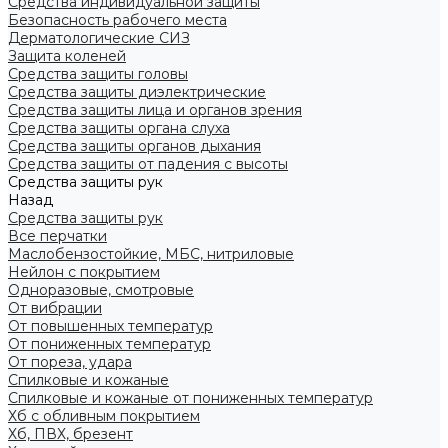
Средства индивидуальной защиты
Безопасность рабочего места
Дерматологические СИЗ
Защита коленей
Средства защиты головы
Средства защиты диэлектрические
Средства защиты лица и органов зрения
Средства защиты органа слуха
Средства защиты органов дыхания
Средства защиты от падения с высоты
Средства защиты рук
Назад
Средства защиты рук
Все перчатки
Маслобензостойкие, МБС, нитриловые
Нейлон с покрытием
Одноразовые, смотровые
От вибрации
От повышенных температур
От пониженных температур
От пореза, удара
Спилковые и кожаные
Спилковые и кожаные от пониженных температур
Хб с обливным покрытием
Хб, ПВХ, брезент