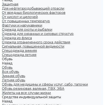
Назад
Защитная
Для нефтегазодобывающей отрасли
От вредных биологических факторов
От кислот и щелочей
От повышенных температур
Фартуки и нарукавники
Одежда для охоты и рыбалки
Одежда для охранных и силовых структур
Одежда из флиса
Одежда ограниченного срока действия
Сигнальная, повышенной видимости
Спецодежда зимняя
Спецодежда летняя
Обувь
Назад
Обувь
Вся обувь
Зимняя обувь
Летняя обувь
Обувь для медицины и сферы услуг, сабо, тапочки
Обувь резиновая, валяная, ПВХ, ЭВА
Жилеты на все случаи жизни
Средства индивидуальной защиты
Назад