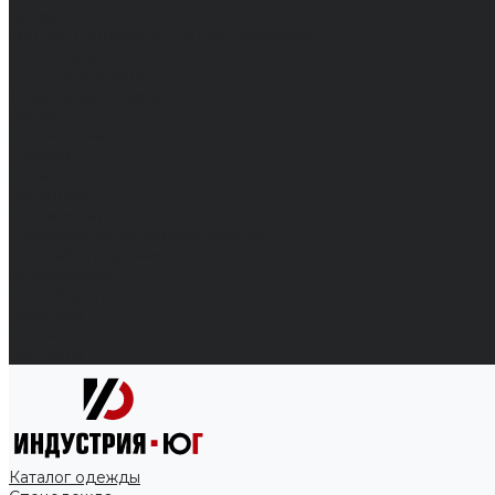
Кровати
Матрасы, одеяла, подушки, покрывала
Полотенца
Постельное белье
Технические ткани
Акции
О компании
Новости
Отзывы
Вакансии
Сертификаты
Политика конфиденциальности
Как выбрать размер
Информация
Способы оплаты
Гарантии
Статьи
Контакты
Каталог одежды