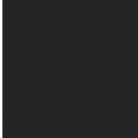
Безопасность рабочего места
Дерматологические СИЗ
Защита коленей
Средства защиты головы
Средства защиты диэлектрические
Средства защиты лица и органов зрения
Средства защиты органа слуха
Средства защиты органов дыхания
Средства защиты от падения с высоты
Средства защиты рук
Все перчатки
Маслобензостойкие, МБС, нитриловые
Нейлон с покрытием
Одноразовые, смотровые
От вибрации
От повышенных температур
От пониженных температур
От пореза, удара
Спилковые и кожаные
Спилковые и кожаные от пониженных температур
Хб с обливным покрытием
Хб, ПВХ, брезент
Химостойкие
Хозяйственные
Активный отдых