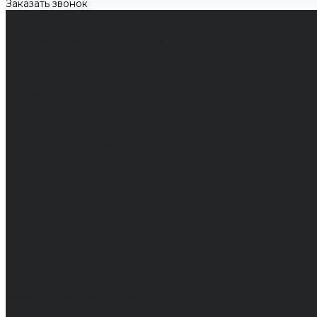
Заказать звонок
Каталог одежды
Спецодежда
Белье нательное, трикотажные изделия
Влагозащитная
Головные уборы
Для медработников
Для пищевой промышленности
Для сферы обслуживания
Защитная
Одежда для охоты и рыбалки
Одежда для охранных и силовых структур
Одежда из флиса
Одежда ограниченного срока действия
Сигнальная, повышенной видимости
Спецодежда зимняя
Спецодежда летняя
Обувь
Вся обувь
Зимняя обувь
Летняя обувь
Обувь для медицины и сферы услуг, сабо, тапочки
Обувь резиновая, валяная, ПВХ, ЭВА
Жилеты на все случаи жизни
Средства индивидуальной защиты