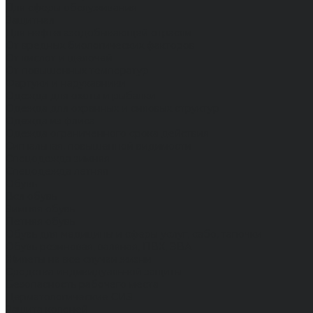
Для сферы обслуживания
Защитная
Для нефтегазодобывающей отрасли
От вредных биологических факторов
От кислот и щелочей
От повышенных температур
Фартуки и нарукавники
Одежда для охоты и рыбалки
Одежда для охранных и силовых структур
Одежда из флиса
Одежда ограниченного срока действия
Сигнальная, повышенной видимости
Спецодежда зимняя
Спецодежда летняя
Обувь
Вся обувь
Зимняя обувь
Летняя обувь
Обувь для медицины и сферы услуг, сабо, тапочки
Обувь резиновая, валяная, ПВХ, ЭВА
Жилеты на все случаи жизни
Средства индивидуальной защиты
Безопасность рабочего места
Дерматологические СИЗ
Защита коленей