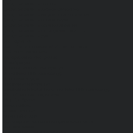
Средства защиты головы
Средства защиты диэлектрические
Средства защиты лица и органов зрения
Средства защиты органа слуха
Средства защиты органов дыхания
Средства защиты от падения с высоты
Средства защиты рук
Все перчатки
Маслобензостойкие, МБС, нитриловые
Нейлон с покрытием
Одноразовые, смотровые
От вибрации
От повышенных температур
От пониженных температур
От пореза, удара
Спилковые и кожаные
Спилковые и кожаные от пониженных температур
Хб с обливным покрытием
Хб, ПВХ, брезент
Химостойкие
Хозяйственные
Активный отдых
Хозтовары и постельные принадлежности
Бытовая химия
Постельные принадлежности