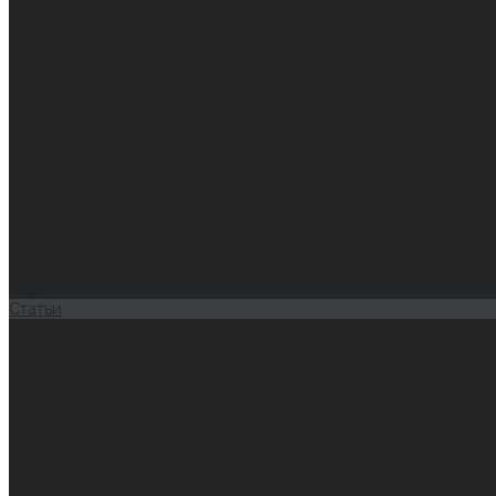
Хозтовары и постельные принадлежности
Бытовая химия
Постельные принадлежности
Технические ткани
Акции
О компании
Новости
Отзывы
Вакансии
Сертификаты
Политика конфиденциальности
Как выбрать размер
Информация
Способы оплаты
Гарантии
Статьи
Контакты
...
Каталог одежды
Спецодежда
Белье нательное, трикотажные изделия
Влагозащитная
Головные уборы
Для медработников
Для пищевой промышленности