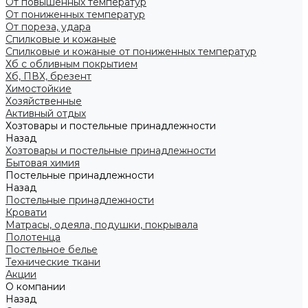
От повышенных температур
От пониженных температур
От пореза, удара
Спилковые и кожаные
Спилковые и кожаные от пониженных температур
Хб с обливным покрытием
Хб, ПВХ, брезент
Химостойкие
Хозяйственные
Активный отдых
Хозтовары и постельные принадлежности
Назад
Хозтовары и постельные принадлежности
Бытовая химия
Постельные принадлежности
Назад
Постельные принадлежности
Кровати
Матрасы, одеяла, подушки, покрывала
Полотенца
Постельное белье
Технические ткани
Акции
О компании
Назад