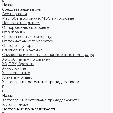
Назад
Средства защиты рук
Все перчатки
Маслобензостойкие, МБС, нитриловые
Нейлон с покрытием
Одноразовые, смотровые
От вибрации
От повышенных температур
От пониженных температур
От пореза, удара
Спилковые и кожаные
Спилковые и кожаные от пониженных температур
Хб с обливным покрытием
Хб, ПВХ, брезент
Химостойкие
Хозяйственные
Активный отдых
Хозтовары и постельные принадлежности
Назад
Хозтовары и постельные принадлежности
Бытовая химия
Постельные принадлежности