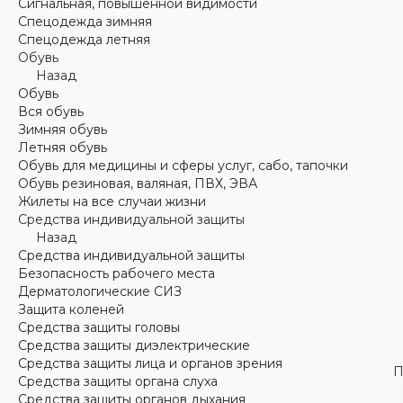
Сигнальная, повышенной видимости
Спецодежда зимняя
Спецодежда летняя
Обувь
Назад
Обувь
Вся обувь
Зимняя обувь
Летняя обувь
Обувь для медицины и сферы услуг, сабо, тапочки
Обувь резиновая, валяная, ПВХ, ЭВА
Жилеты на все случаи жизни
Средства индивидуальной защиты
Назад
Средства индивидуальной защиты
Безопасность рабочего места
Дерматологические СИЗ
Защита коленей
Средства защиты головы
Средства защиты диэлектрические
Средства защиты лица и органов зрения
П
Средства защиты органа слуха
Средства защиты органов дыхания