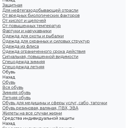
Назад
Защитная
Для нефтегазодобывающей отрасли
От вредных биологических факторов
От кислот и щелочей
От повышенных температур
Фартуки и нарукавники
Одежда для охоты и рыбалки
Одежда для охранных и силовых структур
Одежда из флиса
Одежда ограниченного срока действия
Сигнальная, повышенной видимости
Спецодежда зимняя
Спецодежда летняя
Обувь
Назад
Обувь
Вся обувь
Зимняя обувь
Летняя обувь
Обувь для медицины и сферы услуг, сабо, тапочки
Обувь резиновая, валяная, ПВХ, ЭВА
Жилеты на все случаи жизни
Средства индивидуальной защиты
Назад