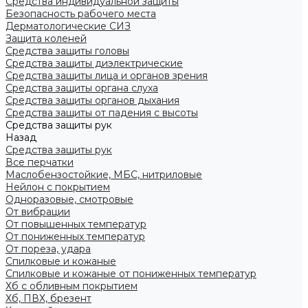
Средства индивидуальной защиты
Безопасность рабочего места
Дерматологические СИЗ
Защита коленей
Средства защиты головы
Средства защиты диэлектрические
Средства защиты лица и органов зрения
Средства защиты органа слуха
Средства защиты органов дыхания
Средства защиты от падения с высоты
Средства защиты рук
Назад
Средства защиты рук
Все перчатки
Маслобензостойкие, МБС, нитриловые
Нейлон с покрытием
Одноразовые, смотровые
От вибрации
От повышенных температур
От пониженных температур
От пореза, удара
Спилковые и кожаные
Спилковые и кожаные от пониженных температур
Хб с обливным покрытием
Хб, ПВХ, брезент