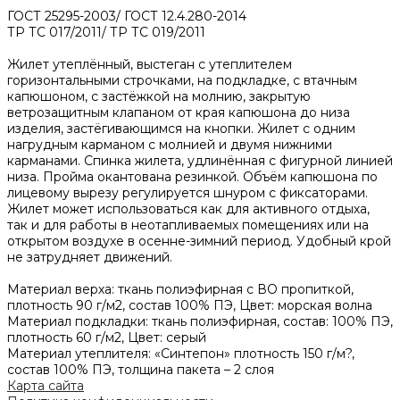
ГОСТ 25295-2003/ ГОСТ 12.4.280-2014
ТР ТС 017/2011/ ТР ТС 019/2011
Жилет утеплённый, выстеган с утеплителем
горизонтальными строчками, на подкладке, с втачным
капюшоном, с застёжкой на молнию, закрытую
ветрозащитным клапаном от края капюшона до низа
изделия, застёгивающимся на кнопки. Жилет с одним
нагрудным карманом с молнией и двумя нижними
карманами. Спинка жилета, удлинённая с фигурной линией
низа. Пройма окантована резинкой. Объём капюшона по
лицевому вырезу регулируется шнуром с фиксаторами.
Жилет может использоваться как для активного отдыха,
так и для работы в неотапливаемых помещениях или на
открытом воздухе в осенне-зимний период. Удобный крой
не затрудняет движений.
Материал верха: ткань полиэфирная с ВО пропиткой,
плотность 90 г/м2, состав 100% ПЭ, Цвет: морская волна
Материал подкладки: ткань полиэфирная, состав: 100% ПЭ,
плотность 60 г/м2, Цвет: серый
Материал утеплителя: «Синтепон» плотность 150 г/м?,
состав 100% ПЭ, толщина пакета – 2 слоя
Карта сайта