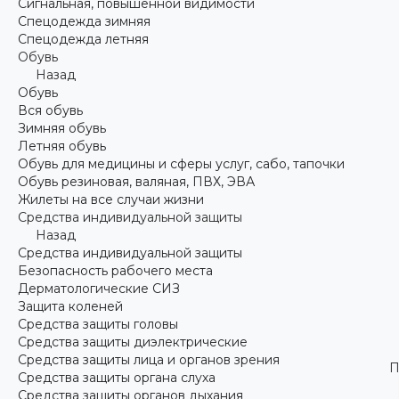
Сигнальная, повышенной видимости
Спецодежда зимняя
Спецодежда летняя
Обувь
Назад
Обувь
Вся обувь
Зимняя обувь
Летняя обувь
Обувь для медицины и сферы услуг, сабо, тапочки
Обувь резиновая, валяная, ПВХ, ЭВА
Жилеты на все случаи жизни
Средства индивидуальной защиты
Назад
Средства индивидуальной защиты
Безопасность рабочего места
Дерматологические СИЗ
Защита коленей
Средства защиты головы
Средства защиты диэлектрические
Средства защиты лица и органов зрения
П
Средства защиты органа слуха
Средства защиты органов дыхания