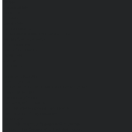
Акции
О компании
Новости
Отзывы
Вакансии
Сертификаты
Политика конфиденциальности
Как выбрать размер
Информация
Способы оплаты
Гарантии
Статьи
Контакты
...
Каталог одежды
Спецодежда
Белье нательное, трикотажные изделия
Влагозащитная
Головные уборы
Для медработников
Для пищевой промышленности
Для сферы обслуживания
Защитная
Для нефтегазодобывающей отрасли
От вредных биологических факторов