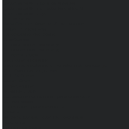
Средства защиты органов дыхания
Средства защиты от падения с высоты
Средства защиты рук
Все перчатки
Маслобензостойкие, МБС, нитриловые
Нейлон с покрытием
Одноразовые, смотровые
От вибрации
От повышенных температур
От пониженных температур
От пореза, удара
Спилковые и кожаные
Спилковые и кожаные от пониженных температур
Хб с обливным покрытием
Хб, ПВХ, брезент
Химостойкие
Хозяйственные
Активный отдых
Хозтовары и постельные принадлежности
Бытовая химия
Постельные принадлежности
Кровати
Матрасы, одеяла, подушки, покрывала
Полотенца
Постельное белье