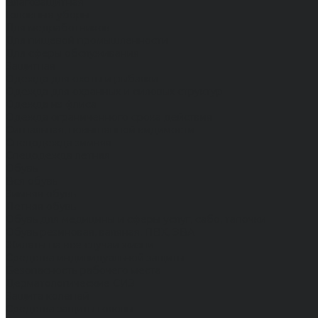
Влагозащитная
Головные уборы
Для медработников
Для пищевой промышленности
Для сферы обслуживания
Защитная
Одежда для охоты и рыбалки
Одежда для охранных и силовых структур
Одежда из флиса
Одежда ограниченного срока действия
Сигнальная, повышенной видимости
Спецодежда зимняя
Спецодежда летняя
Обувь
Вся обувь
Зимняя обувь
Летняя обувь
Обувь для медицины и сферы услуг, сабо, тапочки
Обувь резиновая, валяная, ПВХ, ЭВА
Жилеты на все случаи жизни
Средства индивидуальной защиты
Безопасность рабочего места
Дерматологические СИЗ
Защита коленей
Средства защиты головы