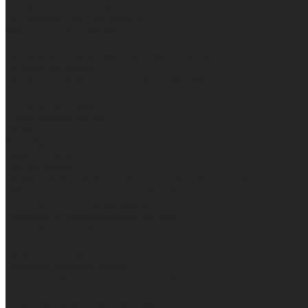
От кислот и щелочей
От повышенных температур
Фартуки и нарукавники
Одежда для охоты и рыбалки
Одежда для охранных и силовых структур
Одежда из флиса
Одежда ограниченного срока действия
Сигнальная, повышенной видимости
Спецодежда зимняя
Спецодежда летняя
Обувь
Вся обувь
Зимняя обувь
Летняя обувь
Обувь для медицины и сферы услуг, сабо, тапочки
Обувь резиновая, валяная, ПВХ, ЭВА
Жилеты на все случаи жизни
Средства индивидуальной защиты
Безопасность рабочего места
Дерматологические СИЗ
Защита коленей
Средства защиты головы
Средства защиты диэлектрические
Средства защиты лица и органов зрения
Средства защиты органа слуха