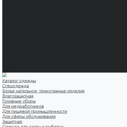
Технические ткани
Акции
О компании
Новости
Отзывы
Вакансии
Сертификаты
Политика конфиденциальности
Как выбрать размер
Информация
Способы оплаты
Гарантии
Статьи
Контакты
Каталог одежды
Спецодежда
Белье нательное, трикотажные изделия
Влагозащитная
Головные уборы
Для медработников
Для пищевой промышленности
Для сферы обслуживания
Защитная
Одежда для охоты и рыбалки