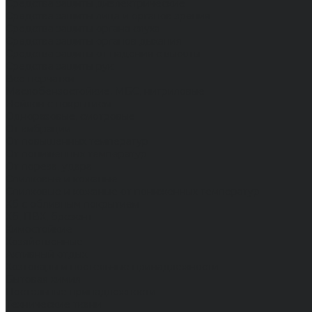
Средства защиты диэлектрические
Средства защиты лица и органов зрения
Средства защиты органа слуха
Средства защиты органов дыхания
Средства защиты от падения с высоты
Средства защиты рук
Все перчатки
Маслобензостойкие, МБС, нитриловые
Нейлон с покрытием
Одноразовые, смотровые
От вибрации
От повышенных температур
От пониженных температур
От пореза, удара
Спилковые и кожаные
Спилковые и кожаные от пониженных температур
Хб с обливным покрытием
Хб, ПВХ, брезент
Химостойкие
Хозяйственные
Активный отдых
Хозтовары и постельные принадлежности
Бытовая химия
Постельные принадлежности
Технические ткани