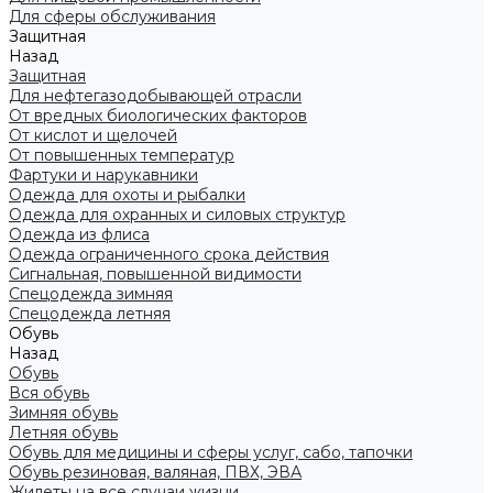
Для сферы обслуживания
Защитная
Назад
Защитная
Для нефтегазодобывающей отрасли
От вредных биологических факторов
От кислот и щелочей
От повышенных температур
Фартуки и нарукавники
Одежда для охоты и рыбалки
Одежда для охранных и силовых структур
Одежда из флиса
Одежда ограниченного срока действия
Сигнальная, повышенной видимости
Спецодежда зимняя
Спецодежда летняя
Обувь
Назад
Обувь
Вся обувь
Зимняя обувь
Летняя обувь
Обувь для медицины и сферы услуг, сабо, тапочки
Обувь резиновая, валяная, ПВХ, ЭВА
Жилеты на все случаи жизни