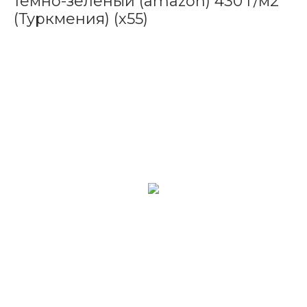
темно-зеленый (amazon) 430 г/м2
(Туркмения) (х55)