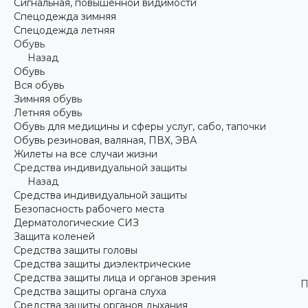
Сигнальная, повышенной видимости
Спецодежда зимняя
Спецодежда летняя
Обувь
Назад
Обувь
Вся обувь
Зимняя обувь
Летняя обувь
Обувь для медицины и сферы услуг, сабо, тапочки
Обувь резиновая, валяная, ПВХ, ЭВА
Жилеты на все случаи жизни
Средства индивидуальной защиты
Назад
Средства индивидуальной защиты
Безопасность рабочего места
Дерматологические СИЗ
Защита коленей
Средства защиты головы
Средства защиты диэлектрические
Средства защиты лица и органов зрения
П
Средства защиты органа слуха
Средства защиты органов дыхания