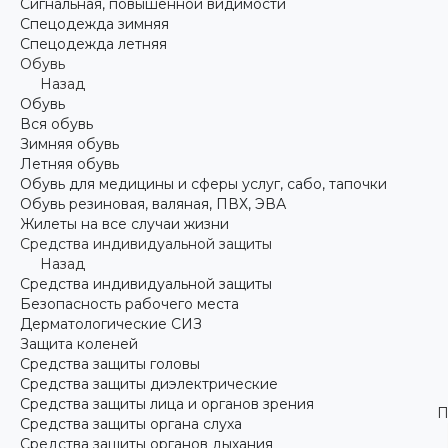
Сигнальная, повышенной видимости
Спецодежда зимняя
Спецодежда летняя
Обувь
Назад
Обувь
Вся обувь
Зимняя обувь
Летняя обувь
Обувь для медицины и сферы услуг, сабо, тапочки
Обувь резиновая, валяная, ПВХ, ЭВА
Жилеты на все случаи жизни
Средства индивидуальной защиты
Назад
Средства индивидуальной защиты
Безопасность рабочего места
Дерматологические СИЗ
Защита коленей
Средства защиты головы
Средства защиты диэлектрические
Средства защиты лица и органов зрения
П
Средства защиты органа слуха
Средства защиты органов дыхания