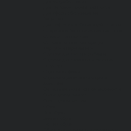
Для медработников
Для пищевой промышленности
Для сферы обслуживания
Защитная
Для нефтегазодобывающей отрасли
От вредных биологических факторов
От кислот и щелочей
От повышенных температур
Фартуки и нарукавники
Одежда для охоты и рыбалки
Одежда для охранных и силовых
структур
Одежда из флиса
Одежда ограниченного срока
действия
Сигнальная, повышенной видимости
Спецодежда зимняя
Спецодежда летняя
Обувь
Вся обувь
Зимняя обувь
Летняя обувь
Обувь для медицины и сферы услуг,