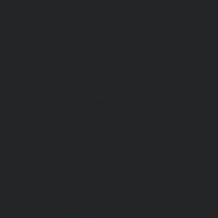
От пониженных температур
От пореза, удара
Спилковые и кожаные
Спилковые и кожаные от пониженных
температур
Хб с обливным покрытием
Хб, ПВХ, брезент
Химостойкие
Хозяйственные
Активный отдых
Хозтовары и постельные
принадлежности
Бытовая химия
Постельные принадлежности
Кровати
Матрасы, одеяла, подушки, покрывала
Полотенца
Постельное белье
Технические ткани
Акции
О компании
Новости