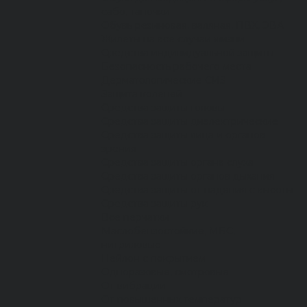
сабо, тапочки
Обувь резиновая, валяная, ПВХ, ЭВА
Жилеты на все случаи жизни
Средства индивидуальной защиты
Безопасность рабочего места
Дерматологические СИЗ
Защита коленей
Средства защиты головы
Средства защиты диэлектрические
Средства защиты лица и органов
зрения
Средства защиты органа слуха
Средства защиты органов дыхания
Средства защиты от падения с высоты
Средства защиты рук
Все перчатки
Маслобензостойкие, МБС,
нитриловые
Нейлон с покрытием
Одноразовые, смотровые
От вибрации
От повышенных температур