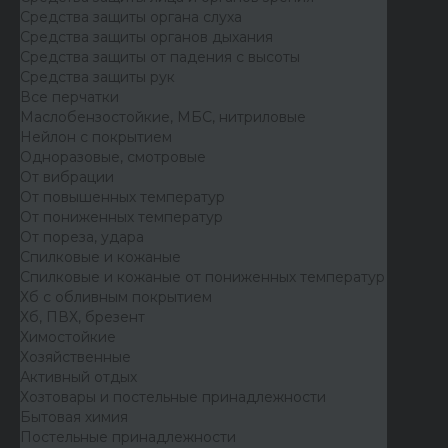
Средства защиты органа слуха
Средства защиты органов дыхания
Средства защиты от падения с высоты
Средства защиты рук
Все перчатки
Маслобензостойкие, МБС, нитриловые
Нейлон с покрытием
Одноразовые, смотровые
От вибрации
От повышенных температур
От пониженных температур
От пореза, удара
Спилковые и кожаные
Спилковые и кожаные от пониженных температур
Хб с обливным покрытием
Хб, ПВХ, брезент
Химостойкие
Хозяйственные
Активный отдых
Хозтовары и постельные принадлежности
Бытовая химия
Постельные принадлежности