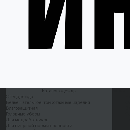
Каталог одежды
Акции
Спецодежда
Н
Белье нательное, трикотажные изделия
О
Влагозащитная
В
Головные уборы
С
Для медработников
П
Для пищевой промышленности