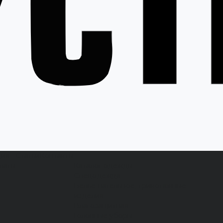
ция
Статьи
Контакты
...
латы
Каталог одежды
Спецодежда
Белье нательное, трикотажные
изделия
Влагозащитная
Головные уборы