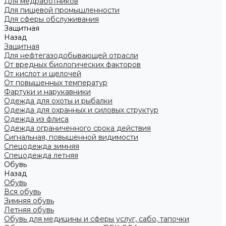
Для медработников
Для пищевой промышленности
Для сферы обслуживания
Защитная
Назад
Защитная
Для нефтегазодобывающей отрасли
От вредных биологических факторов
От кислот и щелочей
От повышенных температур
Фартуки и нарукавники
Одежда для охоты и рыбалки
Одежда для охранных и силовых структур
Одежда из флиса
Одежда ограниченного срока действия
Сигнальная, повышенной видимости
Спецодежда зимняя
Спецодежда летняя
Обувь
Назад
Обувь
Вся обувь
Зимняя обувь
Летняя обувь
Обувь для медицины и сферы услуг, сабо, тапочки