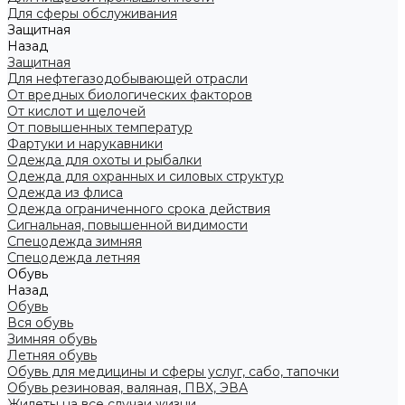
Для сферы обслуживания
Защитная
Назад
Защитная
Для нефтегазодобывающей отрасли
От вредных биологических факторов
От кислот и щелочей
От повышенных температур
Фартуки и нарукавники
Одежда для охоты и рыбалки
Одежда для охранных и силовых структур
Одежда из флиса
Одежда ограниченного срока действия
Сигнальная, повышенной видимости
Спецодежда зимняя
Спецодежда летняя
Обувь
Назад
Обувь
Вся обувь
Зимняя обувь
Летняя обувь
Обувь для медицины и сферы услуг, сабо, тапочки
Обувь резиновая, валяная, ПВХ, ЭВА
Жилеты на все случаи жизни