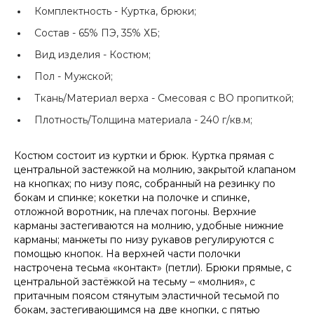
Комплектность -
Куртка, брюки;
Состав -
65% ПЭ, 35% ХБ;
Вид изделия -
Костюм;
Пол -
Мужской;
Ткань/Материал верха -
Смесовая с ВО пропиткой;
Плотность/Толщина материала -
240 г/кв.м;
Костюм состоит из куртки и брюк. Куртка прямая с
центральной застежкой на молнию, закрытой клапаном
на кнопках; по низу пояс, собранный на резинку по
бокам и спинке; кокетки на полочке и спинке,
отложной воротник, на плечах погоны. Верхние
карманы застегиваются на молнию, удобные нижние
карманы; манжеты по низу рукавов регулируются с
помощью кнопок. На верхней части полочки
настрочена тесьма «контакт» (петли). Брюки прямые, с
центральной застёжкой на тесьму – «молния», с
притачным поясом стянутым эластичной тесьмой по
бокам, застегивающимся на две кнопки, с пятью