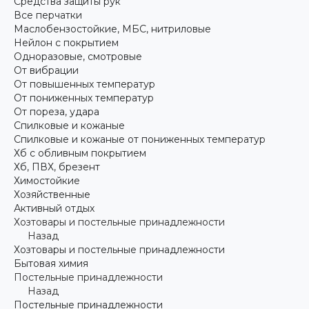
Средства защиты рук
Все перчатки
Маслобензостойкие, МБС, нитриловые
Нейлон с покрытием
Одноразовые, смотровые
От вибрации
От повышенных температур
От пониженных температур
От пореза, удара
Спилковые и кожаные
Спилковые и кожаные от пониженных температур
Хб с обливным покрытием
Хб, ПВХ, брезент
Химостойкие
Хозяйственные
Активный отдых
Хозтовары и постельные принадлежности
Назад
Хозтовары и постельные принадлежности
Бытовая химия
Постельные принадлежности
Назад
Постельные принадлежности