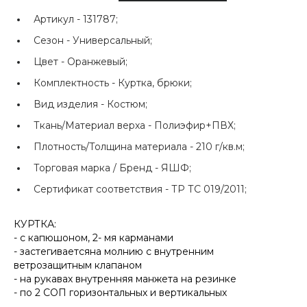
Артикул -
131787;
Сезон -
Универсальный;
Цвет -
Оранжевый;
Комплектность -
Куртка, брюки;
Вид изделия -
Костюм;
Ткань/Материал верха -
Полиэфир+ПВХ;
Плотность/Толщина материала -
210 г/кв.м;
Торговая марка / Бренд -
ЯШФ;
Сертификат соответствия -
ТР ТС 019/2011;
КУРТКА:
- с капюшоном, 2- мя карманами
- застегиваетсяна молнию с внутренним
ветрозащитным клапаном
- на рукавах внутренняя манжета на резинке
- по 2 СОП горизонтальных и вертикальных