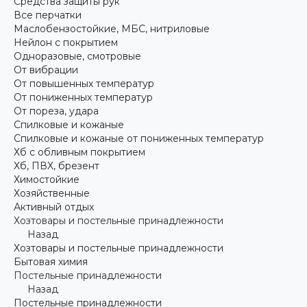
Средства защиты рук
Все перчатки
Маслобензостойкие, МБС, нитриловые
Нейлон с покрытием
Одноразовые, смотровые
От вибрации
От повышенных температур
От пониженных температур
От пореза, удара
Спилковые и кожаные
Спилковые и кожаные от пониженных температур
Хб с обливным покрытием
Хб, ПВХ, брезент
Химостойкие
Хозяйственные
Активный отдых
Хозтовары и постельные принадлежности
Назад
Хозтовары и постельные принадлежности
Бытовая химия
Постельные принадлежности
Назад
Постельные принадлежности