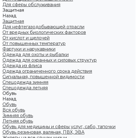
Для сферы обслуживания
Защитная
Назад
Защитная
Для нефтегазодобывающей отрасли
От вредных биологических факторов
От кислот и щелочей
От повышенных температур
Фартуки и нарукавники
Одежда для охоты и рыбалки
Одежда для охранных и силовых структур
Одежда из флиса
Одежда ограниченного срока действия
Сигнальная, повышенной видимости
Спецодежда зимняя
Спецодежда летняя
Обувь
Назад
Обувь
Вся обувь
Зимняя обувь
Летняя обувь
Обувь для медицины и сферы услуг, сабо, тапочки
Обувь резиновая, валяная, ПВХ, ЭВА
Жилеты на все случаи жизни