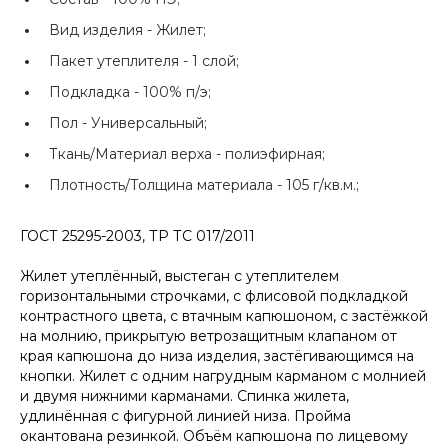
Вид изделия -
Жилет;
Пакет утеплителя -
1 слой;
Подкладка -
100% п/э;
Пол -
Универсальный;
Ткань/Материал верха -
полиэфирная;
Плотность/Толщина материала -
105 г/кв.м.;
ГОСТ 25295-2003, ТР ТС 017/2011
Жилет утеплённый, выстеган с утеплителем
горизонтальными строчками, с флисовой подкладкой
контрастного цвета, с втачным капюшоном, с застёжкой
на молнию, прикрытую ветрозащитным клапаном от
края капюшона до низа изделия, застёгивающимся на
кнопки. Жилет с одним нагрудным карманом с молнией
и двумя нижними карманами. Спинка жилета,
удлинённая с фигурной линией низа. Пройма
окантована резинкой. Объём капюшона по лицевому