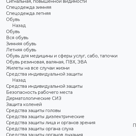
Сигнальная, повышенной видимости
Спецодежда зимняя
Спецодежда летняя
Обувь
Назад
Обувь
Вся обувь
Зимняя обувь
Летняя обувь
Обувь для медицины и сферы услуг, сабо, тапочки
Обувь резиновая, валяная, ПВХ, ЭВА
Жилеты на все случаи жизни
Средства индивидуальной защиты
Назад
Средства индивидуальной защиты
Безопасность рабочего места
Дерматологические СИЗ
Защита коленей
Средства защиты головы
Средства защиты диэлектрические
Средства защиты лица и органов зрения
П
Средства защиты органа слуха
Средства защиты органов дыхания