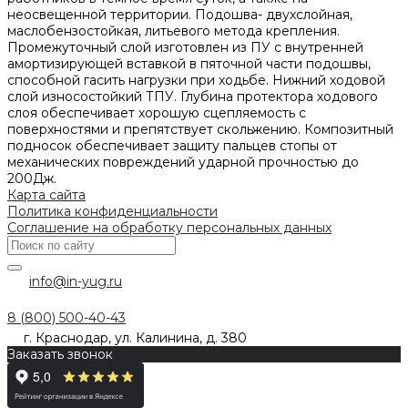
неосвещенной территории. Подошва- двухслойная,
маслобензостойкая, литьевого метода крепления.
Промежуточный слой изготовлен из ПУ с внутренней
амортизирующей вставкой в пяточной части подошвы,
способной гасить нагрузки при ходьбе. Нижний ходовой
слой износостойкий ТПУ. Глубина протектора ходового
слоя обеспечивает хорошую сцепляемость с
поверхностями и препятствует скольжению. Композитный
подносок обеспечивает защиту пальцев стопы от
механических повреждений ударной прочностью до
200Дж.
Карта сайта
Политика конфиденциальности
Соглашение на обработку персональных данных
info@in-yug.ru
8 (800) 500-40-43
г. Краснодар, ул. Калинина, д. 380
Заказать звонок