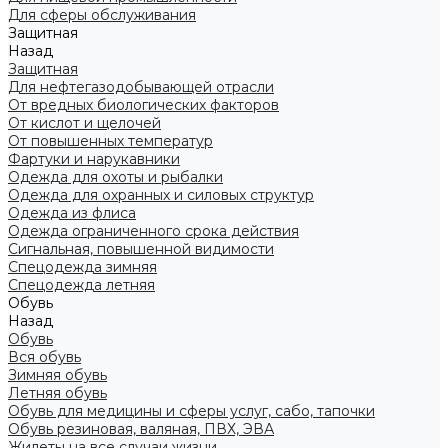
Для сферы обслуживания
Защитная
Назад
Защитная
Для нефтегазодобывающей отрасли
От вредных биологических факторов
От кислот и щелочей
От повышенных температур
Фартуки и нарукавники
Одежда для охоты и рыбалки
Одежда для охранных и силовых структур
Одежда из флиса
Одежда ограниченного срока действия
Сигнальная, повышенной видимости
Спецодежда зимняя
Спецодежда летняя
Обувь
Назад
Обувь
Вся обувь
Зимняя обувь
Летняя обувь
Обувь для медицины и сферы услуг, сабо, тапочки
Обувь резиновая, валяная, ПВХ, ЭВА
Жилеты на все случаи жизни