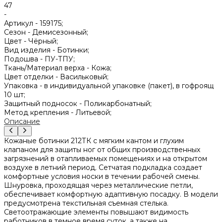
47
-
Артикул -
159175;
Сезон -
Демисезонный;
Цвет -
Чёрный;
Вид изделия -
Ботинки;
Подошва -
ПУ-ТПУ;
Ткань/Материал верха -
Кожа;
Цвет отделки -
Васильковый;
Упаковка -
в индивидуальной упаковке (пакет), в гофроящ
10 шт;
Защитный подносок -
Поликарбонатный;
Метод крепления -
Литьевой;
Описание
Кожаные ботинки 212ТК c мягким кантом и глухим
клапаном для защиты ног от общих производственных
загрязнений в отапливаемых помещениях и на открытом
воздухе в летний период. Сетчатая подкладка создает
комфортные условия носки в течении рабочей смены.
Шнуровка, проходящая через металлические петли,
обеспечивает комфортную адаптивную посадку. В модели
предусмотрена текстильная съемная стелька.
Светоотражающие элементы повышают видимость
работников в темное время суток, а также на