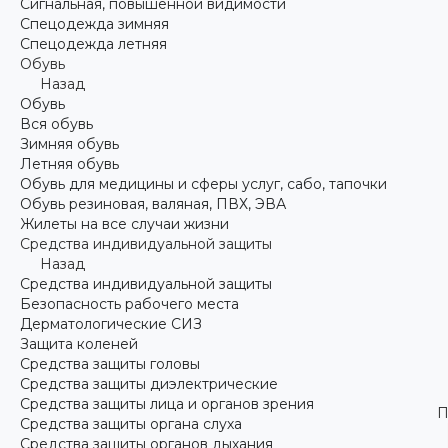
Сигнальная, повышенной видимости
Спецодежда зимняя
Спецодежда летняя
Обувь
Назад
Обувь
Вся обувь
Зимняя обувь
Летняя обувь
Обувь для медицины и сферы услуг, сабо, тапочки
Обувь резиновая, валяная, ПВХ, ЭВА
Жилеты на все случаи жизни
Средства индивидуальной защиты
Назад
Средства индивидуальной защиты
Безопасность рабочего места
Дерматологические СИЗ
Защита коленей
Средства защиты головы
Средства защиты диэлектрические
Средства защиты лица и органов зрения
П
Средства защиты органа слуха
Средства защиты органов дыхания