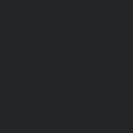
Спецодежда
Н
Белье нательное, трикотажные изделия
О
Влагозащитная
В
Головные уборы
С
Для медработников
П
Для пищевой промышленности
Для сферы обслуживания
Защитная
Одежда для охоты и рыбалки
Одежда для охранных и силовых структур
Одежда из флиса
Одежда ограниченного срока действия
Сигнальная, повышенной видимости
Спецодежда зимняя
Спецодежда летняя
Обувь
Вся обувь
Зимняя обувь
Летняя обувь
Обувь для медицины и сферы услуг, сабо, тапочки
Обувь резиновая, валяная, ПВХ, ЭВА
Жилеты на все случаи жизни