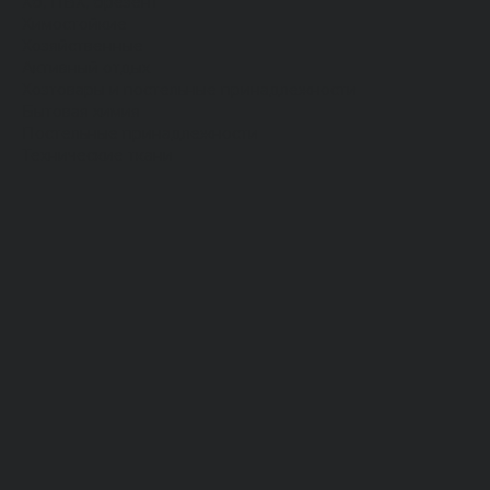
Хб, ПВХ, брезент
Химостойкие
Хозяйственные
Активный отдых
Хозтовары и постельные принадлежности
Бытовая химия
Постельные принадлежности
Технические ткани