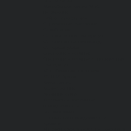
Все перчатки
Маслобензостойкие, МБС,
нитриловые
Нейлон с покрытием
Одноразовые, смотровые
От вибрации
От повышенных температур
От пониженных температур
От пореза, удара
Спилковые и кожаные
Спилковые и кожаные от пониженных
температур
Хб с обливным покрытием
Хб, ПВХ, брезент
Химостойкие
Хозяйственные
Активный отдых
Хозтовары и постельные
принадлежности
Бытовая химия
Постельные принадлежности
Кровати
Матрасы, одеяла, подушки, покрывала