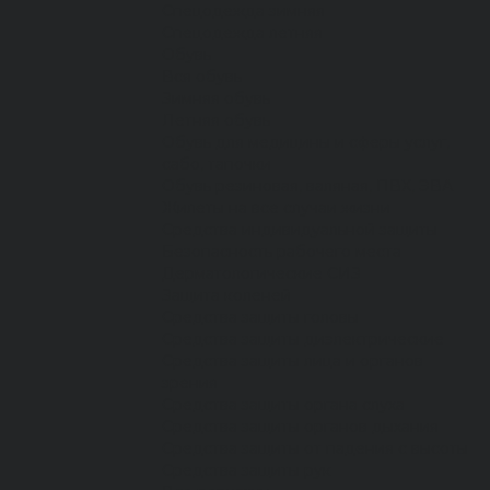
Спецодежда зимняя
Спецодежда летняя
Обувь
Вся обувь
Зимняя обувь
Летняя обувь
Обувь для медицины и сферы услуг,
сабо, тапочки
Обувь резиновая, валяная, ПВХ, ЭВА
Жилеты на все случаи жизни
Средства индивидуальной защиты
Безопасность рабочего места
Дерматологические СИЗ
Защита коленей
Средства защиты головы
Средства защиты диэлектрические
Средства защиты лица и органов
зрения
Средства защиты органа слуха
Средства защиты органов дыхания
Средства защиты от падения с высоты
Средства защиты рук