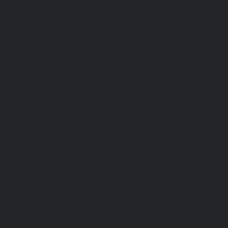
Средства индивидуальной защиты
Безопасность рабочего места
Дерматологические СИЗ
Защита коленей
Средства защиты головы
Средства защиты диэлектрические
Средства защиты лица и органов зрения
Средства защиты органа слуха
Средства защиты органов дыхания
Средства защиты от падения с высоты
Средства защиты рук
Все перчатки
Маслобензостойкие, МБС, нитриловые
Нейлон с покрытием
Одноразовые, смотровые
От вибрации
От повышенных температур
От пониженных температур
От пореза, удара
Спилковые и кожаные
Спилковые и кожаные от пониженных температур
Хб с обливным покрытием