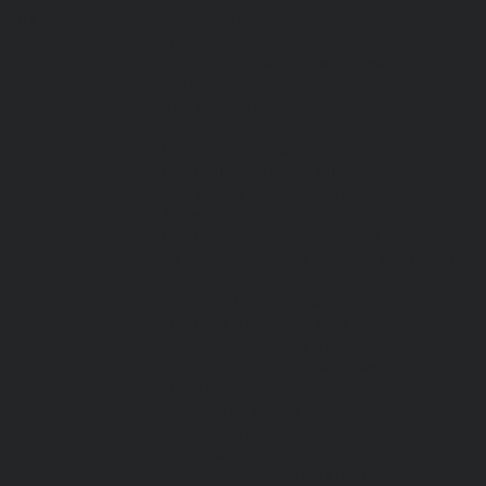
латы
Каталог одежды
Спецодежда
Белье нательное, трикотажные
изделия
Влагозащитная
Головные уборы
Для медработников
Для пищевой промышленности
Для сферы обслуживания
Защитная
Для нефтегазодобывающей отрасли
От вредных биологических факторов
От кислот и щелочей
От повышенных температур
Фартуки и нарукавники
Одежда для охоты и рыбалки
Одежда для охранных и силовых
структур
Одежда из флиса
Одежда ограниченного срока
действия
Сигнальная, повышенной видимости