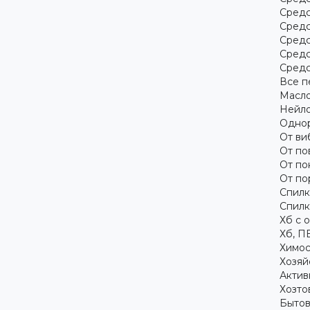
Средс
Средс
Средс
Средс
Средс
Все п
Масло
Нейло
Однор
От ви
От по
От по
От по
Спилк
Спилк
Хб с 
Хб, П
Химос
Хозяй
Актив
Хозто
Бытов