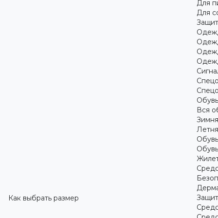
Для 
Для с
Защит
Одежд
Одежд
Одежд
Одежд
Сигна
Спецо
Спецо
Обув
Вся о
Зимня
Летня
Обувь
Обувь
Жилет
Средс
Безоп
Дерма
Защит
Как выбрать размер
Средс
Средс