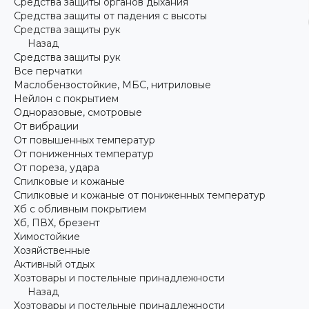
Средства защиты органов дыхания
Средства защиты от падения с высоты
Средства защиты рук
Назад
Средства защиты рук
Все перчатки
Маслобензостойкие, МБС, нитриловые
Нейлон с покрытием
Одноразовые, смотровые
От вибрации
От повышенных температур
От пониженных температур
От пореза, удара
Спилковые и кожаные
Спилковые и кожаные от пониженных температур
Хб с обливным покрытием
Хб, ПВХ, брезент
Химостойкие
Хозяйственные
Активный отдых
Хозтовары и постельные принадлежности
Назад
Хозтовары и постельные принадлежности