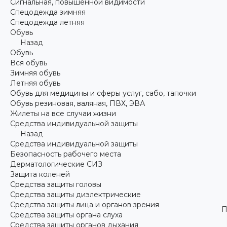
Сигнальная, повышенной видимости
Спецодежда зимняя
Спецодежда летняя
Обувь
Назад
Обувь
Вся обувь
Зимняя обувь
Летняя обувь
Обувь для медицины и сферы услуг, сабо, тапочки
Обувь резиновая, валяная, ПВХ, ЭВА
Жилеты на все случаи жизни
Средства индивидуальной защиты
Назад
Средства индивидуальной защиты
Безопасность рабочего места
Дерматологические СИЗ
Защита коленей
Средства защиты головы
Средства защиты диэлектрические
Средства защиты лица и органов зрения
П
Средства защиты органа слуха
Средства защиты органов дыхания