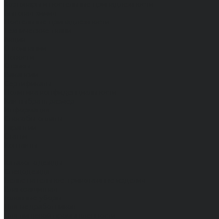
Хозтовары и постельные принадлежности
Бытовая химия
Постельные принадлежности
Технические ткани
Акции
О компании
Новости
Отзывы
Вакансии
Сертификаты
Политика конфиденциальности
Как выбрать размер
Информация
Способы оплаты
Гарантии
Статьи
Контакты
...
Каталог одежды
Спецодежда
Белье нательное, трикотажные изделия
Влагозащитная
Головные уборы
Для медработников
Для пищевой промышленности