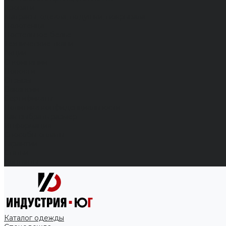
Кровати
Матрасы, одеяла, подушки, покрывала
Полотенца
Постельное белье
Технические ткани
Акции
О компании
Новости
Отзывы
Вакансии
Сертификаты
Политика конфиденциальности
Как выбрать размер
Информация
Способы оплаты
Гарантии
Статьи
Контакты
Каталог одежды