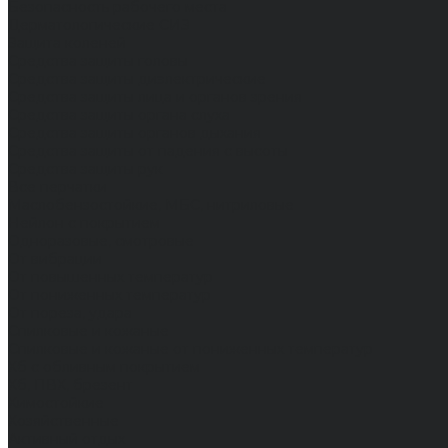
Безопасность рабочего места
Дерматологические СИЗ
Защита коленей
Средства защиты головы
Средства защиты диэлектрические
Средства защиты лица и органов зрения
Средства защиты органа слуха
Средства защиты органов дыхания
Средства защиты от падения с высоты
Средства защиты рук
Все перчатки
Маслобензостойкие, МБС, нитриловые
Нейлон с покрытием
Одноразовые, смотровые
От вибрации
От повышенных температур
От пониженных температур
От пореза, удара
Спилковые и кожаные
Спилковые и кожаные от пониженных температур
Хб с обливным покрытием
Хб, ПВХ, брезент
Химостойкие
Хозяйственные
Активный отдых