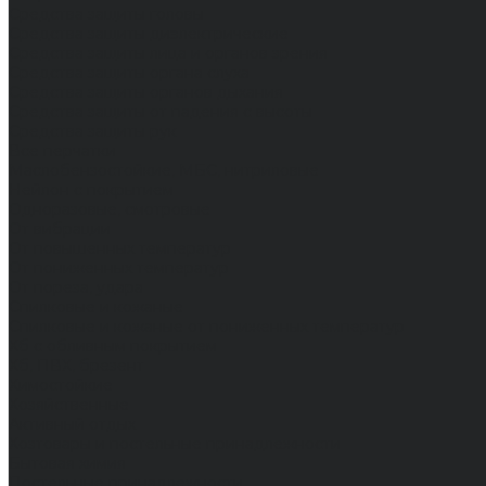
Средства защиты головы
Средства защиты диэлектрические
Средства защиты лица и органов зрения
Средства защиты органа слуха
Средства защиты органов дыхания
Средства защиты от падения с высоты
Средства защиты рук
Все перчатки
Маслобензостойкие, МБС, нитриловые
Нейлон с покрытием
Одноразовые, смотровые
От вибрации
От повышенных температур
От пониженных температур
От пореза, удара
Спилковые и кожаные
Спилковые и кожаные от пониженных температур
Хб с обливным покрытием
Хб, ПВХ, брезент
Химостойкие
Хозяйственные
Активный отдых
Хозтовары и постельные принадлежности
Бытовая химия
Постельные принадлежности