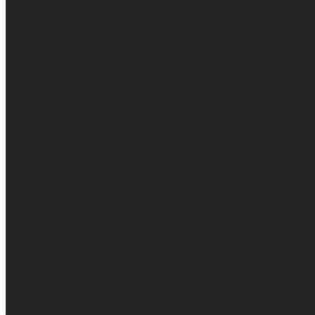
Для сферы обслуживания
Защитная
Для нефтегазодобывающей отрасли
От вредных биологических факторов
От кислот и щелочей
От повышенных температур
Фартуки и нарукавники
Одежда для охоты и рыбалки
Одежда для охранных и силовых структур
Одежда из флиса
Одежда ограниченного срока действия
Сигнальная, повышенной видимости
Спецодежда зимняя
Спецодежда летняя
Обувь
Вся обувь
Зимняя обувь
Летняя обувь
Обувь для медицины и сферы услуг, сабо, тапочки
Обувь резиновая, валяная, ПВХ, ЭВА
Жилеты на все случаи жизни
Средства индивидуальной защиты
Безопасность рабочего места
Дерматологические СИЗ
Защита коленей