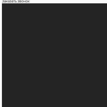
Заказать звонок
Каталог одежды
Спецодежда
Белье нательное, трикотажные изделия
Влагозащитная
Головные уборы
Для медработников
Для пищевой промышленности
Для сферы обслуживания
Защитная
Одежда для охоты и рыбалки
Одежда для охранных и силовых структур
Одежда из флиса
Одежда ограниченного срока действия
Сигнальная, повышенной видимости
Спецодежда зимняя
Спецодежда летняя
Обувь
Вся обувь
Зимняя обувь
Летняя обувь
Обувь для медицины и сферы услуг, сабо, тапочки
Обувь резиновая, валяная, ПВХ, ЭВА
Жилеты на все случаи жизни
Средства индивидуальной защиты