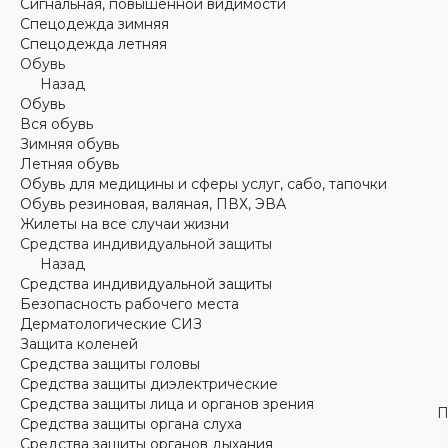
Сигнальная, повышенной видимости
Спецодежда зимняя
Спецодежда летняя
Обувь
Назад
Обувь
Вся обувь
Зимняя обувь
Летняя обувь
Обувь для медицины и сферы услуг, сабо, тапочки
Обувь резиновая, валяная, ПВХ, ЭВА
Жилеты на все случаи жизни
Средства индивидуальной защиты
Назад
Средства индивидуальной защиты
Безопасность рабочего места
Дерматологические СИЗ
Защита коленей
Средства защиты головы
Средства защиты диэлектрические
Средства защиты лица и органов зрения
П
Средства защиты органа слуха
Средства защиты органов дыхания