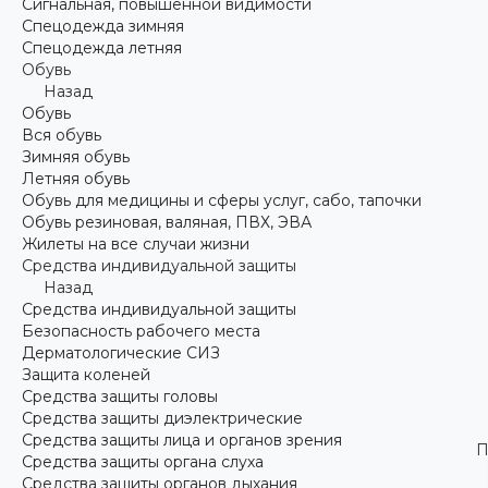
Сигнальная, повышенной видимости
Спецодежда зимняя
Спецодежда летняя
Обувь
Назад
Обувь
Вся обувь
Зимняя обувь
Летняя обувь
Обувь для медицины и сферы услуг, сабо, тапочки
Обувь резиновая, валяная, ПВХ, ЭВА
Жилеты на все случаи жизни
Средства индивидуальной защиты
Назад
Средства индивидуальной защиты
Безопасность рабочего места
Дерматологические СИЗ
Защита коленей
Средства защиты головы
Средства защиты диэлектрические
Средства защиты лица и органов зрения
П
Средства защиты органа слуха
Средства защиты органов дыхания