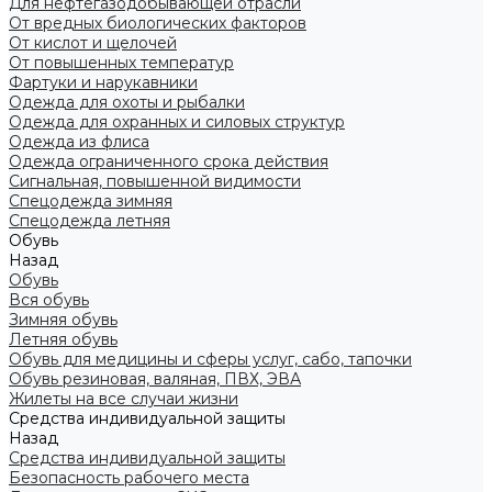
Для нефтегазодобывающей отрасли
От вредных биологических факторов
От кислот и щелочей
От повышенных температур
Фартуки и нарукавники
Одежда для охоты и рыбалки
Одежда для охранных и силовых структур
Одежда из флиса
Одежда ограниченного срока действия
Сигнальная, повышенной видимости
Спецодежда зимняя
Спецодежда летняя
Обувь
Назад
Обувь
Вся обувь
Зимняя обувь
Летняя обувь
Обувь для медицины и сферы услуг, сабо, тапочки
Обувь резиновая, валяная, ПВХ, ЭВА
Жилеты на все случаи жизни
Средства индивидуальной защиты
Назад
Средства индивидуальной защиты
Безопасность рабочего места