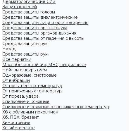
Дерматологические СИЗ
Защита коленей
Средства защиты головы
Средства защиты диэлектрические
Средства защиты лица и органов зрения
Средства защиты органа слуха
Средства защиты органов дыхания
Средства защиты от падения с высоты
Средства защиты рук
Назад
Средства защиты рук
Все перчатки
Маслобензостойкие, МБС, нитриловые
Нейлон с покрытием
Одноразовые, смотровые
От вибрации
От повышенных температур
От пониженных температур
От пореза, удара
Спилковые и кожаные
Спилковые и кожаные от пониженных температур
Хб с обливным покрытием
Хб, ПВХ, брезент
Химостойкие
Хозяйственные