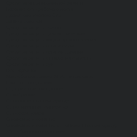
Средства индивидуальной защиты
Безопасность рабочего места
Дерматологические СИЗ
Защита коленей
Средства защиты головы
Средства защиты диэлектрические
Средства защиты лица и органов зрения
Средства защиты органа слуха
Средства защиты органов дыхания
Средства защиты от падения с высоты
Средства защиты рук
Все перчатки
Маслобензостойкие, МБС, нитриловые
Нейлон с покрытием
Одноразовые, смотровые
От вибрации
От повышенных температур
От пониженных температур
От пореза, удара
Спилковые и кожаные
Спилковые и кожаные от пониженных температур
Хб с обливным покрытием