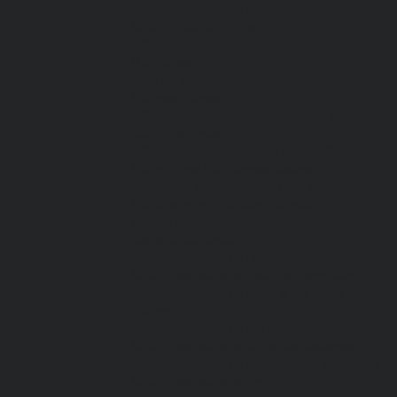
Спецодежда зимняя
Спецодежда летняя
Обувь
Вся обувь
Зимняя обувь
Летняя обувь
Обувь для медицины и сферы услуг,
сабо, тапочки
Обувь резиновая, валяная, ПВХ, ЭВА
Жилеты на все случаи жизни
Средства индивидуальной защиты
Безопасность рабочего места
Дерматологические СИЗ
Защита коленей
Средства защиты головы
Средства защиты диэлектрические
Средства защиты лица и органов
зрения
Средства защиты органа слуха
Средства защиты органов дыхания
Средства защиты от падения с высоты
Средства защиты рук