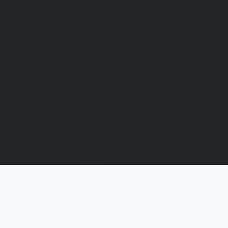
Полотенца
Постельное белье
Технические ткани
Акции
О компании
Новости
Отзывы
Вакансии
Сертификаты
Политика конфиденциальности
Как выбрать размер
Информация
Способы оплаты
Гарантии
Статьи
Контакты