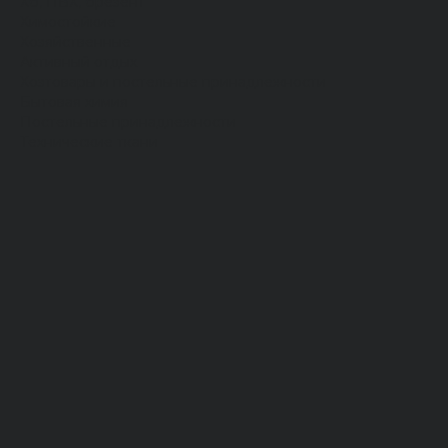
Хб, ПВХ, брезент
Химостойкие
Хозяйственные
Активный отдых
Хозтовары и постельные принадлежности
Бытовая химия
Постельные принадлежности
Технические ткани