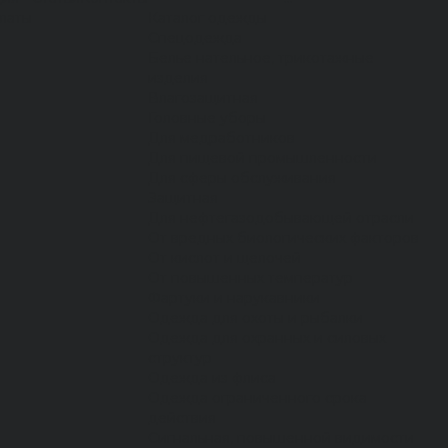
латы
Каталог одежды
Спецодежда
Белье нательное, трикотажные
изделия
Влагозащитная
Головные уборы
Для медработников
Для пищевой промышленности
Для сферы обслуживания
Защитная
Для нефтегазодобывающей отрасли
От вредных биологических факторов
От кислот и щелочей
От повышенных температур
Фартуки и нарукавники
Одежда для охоты и рыбалки
Одежда для охранных и силовых
структур
Одежда из флиса
Одежда ограниченного срока
действия
Сигнальная, повышенной видимости