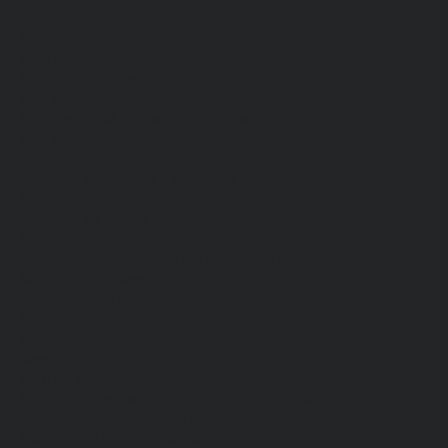
Спецодежда
Н
Белье нательное, трикотажные изделия
О
Влагозащитная
В
Головные уборы
С
Для медработников
П
Для пищевой промышленности
Для сферы обслуживания
Защитная
Одежда для охоты и рыбалки
Одежда для охранных и силовых структур
Одежда из флиса
Одежда ограниченного срока действия
Сигнальная, повышенной видимости
Спецодежда зимняя
Спецодежда летняя
Обувь
Вся обувь
Зимняя обувь
Летняя обувь
Обувь для медицины и сферы услуг, сабо, тапочки
Обувь резиновая, валяная, ПВХ, ЭВА
Жилеты на все случаи жизни