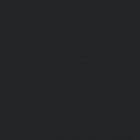
Все перчатки
Маслобензостойкие, МБС,
нитриловые
Нейлон с покрытием
Одноразовые, смотровые
От вибрации
От повышенных температур
От пониженных температур
От пореза, удара
Спилковые и кожаные
Спилковые и кожаные от пониженных
температур
Хб с обливным покрытием
Хб, ПВХ, брезент
Химостойкие
Хозяйственные
Активный отдых
Хозтовары и постельные
принадлежности
Бытовая химия
Постельные принадлежности
Кровати
Матрасы, одеяла, подушки, покрывала