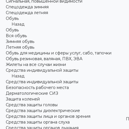
Сигнальная, повышенной видимости
Спецодежда зимняя
Спецодежда летняя
Обувь
Назад
Обувь
Вся обувь
Зимняя обувь
Летняя обувь
Обувь для медицины и сферы услуг, сабо, тапочки
Обувь резиновая, валяная, ПВХ, ЭВА
Жилеты на все случаи жизни
Средства индивидуальной защиты
Назад
Средства индивидуальной защиты
Безопасность рабочего места
Дерматологические СИЗ
Защита коленей
Средства защиты головы
Средства защиты диэлектрические
Средства защиты лица и органов зрения
П
Средства защиты органа слуха
Средства защиты органов дыхания