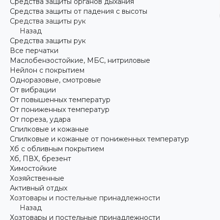
Средства защиты органов дыхания
Средства защиты от падения с высоты
Средства защиты рук
Назад
Средства защиты рук
Все перчатки
Маслобензостойкие, МБС, нитриловые
Нейлон с покрытием
Одноразовые, смотровые
От вибрации
От повышенных температур
От пониженных температур
От пореза, удара
Спилковые и кожаные
Спилковые и кожаные от пониженных температур
Хб с обливным покрытием
Хб, ПВХ, брезент
Химостойкие
Хозяйственные
Активный отдых
Хозтовары и постельные принадлежности
Назад
Хозтовары и постельные принадлежности