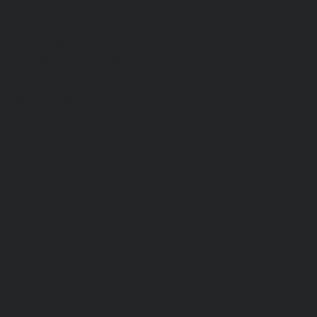
Хб, ПВХ, брезент
Химостойкие
Хозяйственные
Активный отдых
Хозтовары и постельные принадлежности
Бытовая химия
Постельные принадлежности
Технические ткани