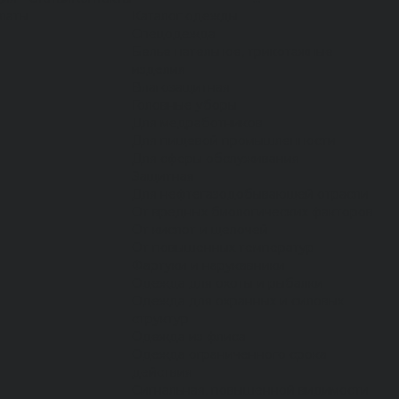
латы
Каталог одежды
Спецодежда
Белье нательное, трикотажные
изделия
Влагозащитная
Головные уборы
Для медработников
Для пищевой промышленности
Для сферы обслуживания
Защитная
Для нефтегазодобывающей отрасли
От вредных биологических факторов
От кислот и щелочей
От повышенных температур
Фартуки и нарукавники
Одежда для охоты и рыбалки
Одежда для охранных и силовых
структур
Одежда из флиса
Одежда ограниченного срока
действия
Сигнальная, повышенной видимости