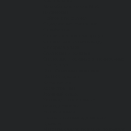
Все перчатки
Маслобензостойкие, МБС,
нитриловые
Нейлон с покрытием
Одноразовые, смотровые
От вибрации
От повышенных температур
От пониженных температур
От пореза, удара
Спилковые и кожаные
Спилковые и кожаные от пониженных
температур
Хб с обливным покрытием
Хб, ПВХ, брезент
Химостойкие
Хозяйственные
Активный отдых
Хозтовары и постельные
принадлежности
Бытовая химия
Постельные принадлежности
Кровати
Матрасы, одеяла, подушки, покрывала