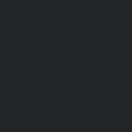
Спецодежда зимняя
Спецодежда летняя
Обувь
Вся обувь
Зимняя обувь
Летняя обувь
Обувь для медицины и сферы услуг,
сабо, тапочки
Обувь резиновая, валяная, ПВХ, ЭВА
Жилеты на все случаи жизни
Средства индивидуальной защиты
Безопасность рабочего места
Дерматологические СИЗ
Защита коленей
Средства защиты головы
Средства защиты диэлектрические
Средства защиты лица и органов
зрения
Средства защиты органа слуха
Средства защиты органов дыхания
Средства защиты от падения с высоты
Средства защиты рук