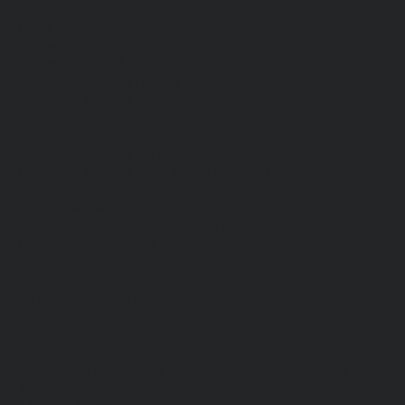
Средства индивидуальной защиты
Безопасность рабочего места
Дерматологические СИЗ
Защита коленей
Средства защиты головы
Средства защиты диэлектрические
Средства защиты лица и органов зрения
Средства защиты органа слуха
Средства защиты органов дыхания
Средства защиты от падения с высоты
Средства защиты рук
Все перчатки
Маслобензостойкие, МБС, нитриловые
Нейлон с покрытием
Одноразовые, смотровые
От вибрации
От повышенных температур
От пониженных температур
От пореза, удара
Спилковые и кожаные
Спилковые и кожаные от пониженных температур
Хб с обливным покрытием