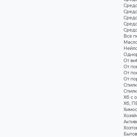
Средс
Средс
Средс
Средс
Средс
Все п
Масло
Нейло
Однор
От ви
От по
От по
От по
Спилк
Спилк
Хб с 
Хб, П
Химос
Хозяй
Актив
Хозто
Бытов