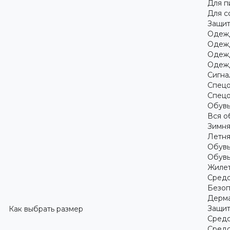
Для 
Для с
Защит
Одежд
Одежд
Одежд
Одежд
Сигна
Спецо
Спецо
Обув
Вся о
Зимня
Летня
Обувь
Обувь
Жилет
Средс
Безоп
Дерма
Защит
Как выбрать размер
Средс
Средс