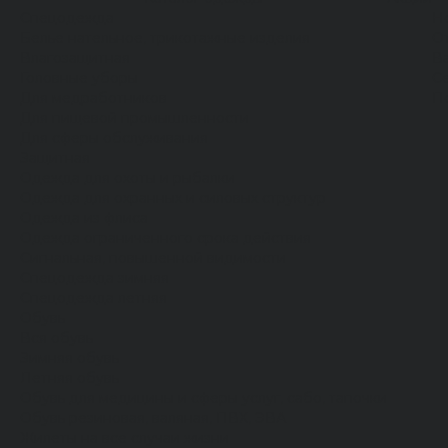
Спецодежда
Н
Белье нательное, трикотажные изделия
О
Влагозащитная
В
Головные уборы
С
Для медработников
П
Для пищевой промышленности
Для сферы обслуживания
Защитная
Одежда для охоты и рыбалки
Одежда для охранных и силовых структур
Одежда из флиса
Одежда ограниченного срока действия
Сигнальная, повышенной видимости
Спецодежда зимняя
Спецодежда летняя
Обувь
Вся обувь
Зимняя обувь
Летняя обувь
Обувь для медицины и сферы услуг, сабо, тапочки
Обувь резиновая, валяная, ПВХ, ЭВА
Жилеты на все случаи жизни