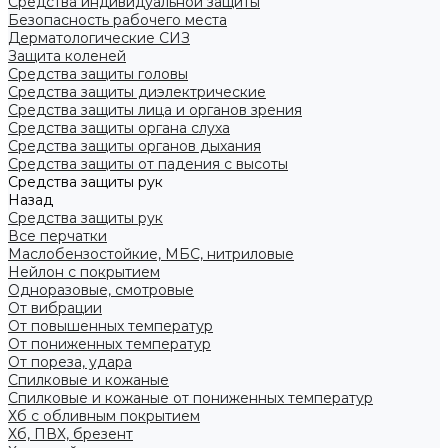
Средства индивидуальной защиты
Безопасность рабочего места
Дерматологические СИЗ
Защита коленей
Средства защиты головы
Средства защиты диэлектрические
Средства защиты лица и органов зрения
Средства защиты органа слуха
Средства защиты органов дыхания
Средства защиты от падения с высоты
Средства защиты рук
Назад
Средства защиты рук
Все перчатки
Маслобензостойкие, МБС, нитриловые
Нейлон с покрытием
Одноразовые, смотровые
От вибрации
От повышенных температур
От пониженных температур
От пореза, удара
Спилковые и кожаные
Спилковые и кожаные от пониженных температур
Хб с обливным покрытием
Хб, ПВХ, брезент