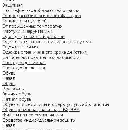
Назад
Защитная
Для нефтегазодобывающей отрасли
От вредных биологических факторов
От кислот и щелочей
От повышенных температур
Фартуки и нарукавники
Одежда для охоты и рыбалки
Одежда для охранных и силовых структур
Одежда из флиса
Одежда ограниченного срока действия
Сигнальная, повышенной видимости
Спецодежда зимняя
Спецодежда летняя
Обувь
Назад
Обувь
Вся обувь
Зимняя обувь
Летняя обувь
Обувь для медицины и сферы услуг, сабо, тапочки
Обувь резиновая, валяная, ПВХ, ЭВА
Жилеты на все случаи жизни
Средства индивидуальной защиты
Назад