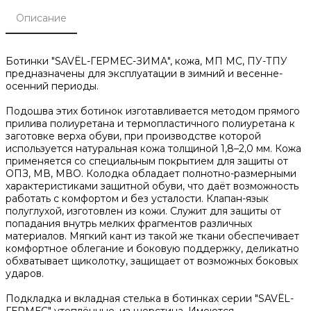
Описание
Ботинки "SAVЁL-ГЕРМЕС-ЗИМА", кожа, МП МС, ПУ-ТПУ
предназначены для эксплуатации в зимний и весенне-
осенний периоды.
Подошва этих ботинок изготавливается методом прямого
прилива полиуретана и термопластичного полиуретана к
заготовке верха обуви, при производстве которой
используется натуральная кожа толщиной 1,8–2,0 мм. Кожа
применяется со специальным покрытием для защиты от
ОПЗ, МВ, МВО. Колодка обладает полнотно-размерными
характеристиками защитной обуви, что даёт возможность
работать с комфортом и без усталости. Клапан-язык
полуглухой, изготовлен из кожи. Служит для защиты от
попадания внутрь мелких фрагментов различных
материалов. Мягкий кант из такой же ткани обеспечивает
комфортное облегание и боковую поддержку, деликатно
обхватывает щиколотку, защищает от возможных боковых
ударов.
Подкладка и вкладная стелька в ботинках серии "SAVЁL-
ГЕРМЕС" утеплённые, из шерстина. Имеются