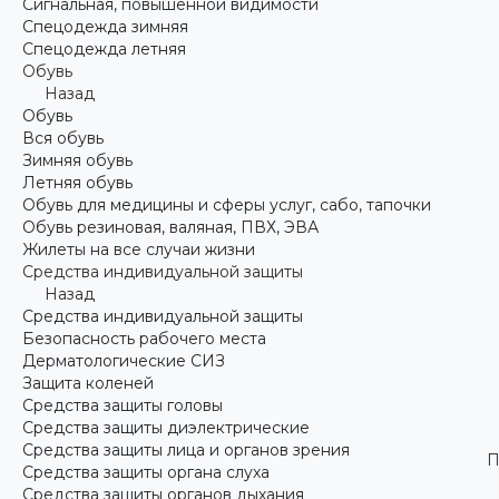
Сигнальная, повышенной видимости
Спецодежда зимняя
Спецодежда летняя
Обувь
Назад
Обувь
Вся обувь
Зимняя обувь
Летняя обувь
Обувь для медицины и сферы услуг, сабо, тапочки
Обувь резиновая, валяная, ПВХ, ЭВА
Жилеты на все случаи жизни
Средства индивидуальной защиты
Назад
Средства индивидуальной защиты
Безопасность рабочего места
Дерматологические СИЗ
Защита коленей
Средства защиты головы
Средства защиты диэлектрические
Средства защиты лица и органов зрения
П
Средства защиты органа слуха
Средства защиты органов дыхания