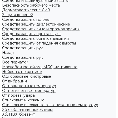
Средства индивидуальной защиты
Безопасность рабочего места
Дерматологические СИЗ
Защита коленей
Средства защиты головы
Средства защиты диэлектрические
Средства защиты лица и органов зрения
Средства защиты органа слуха
Средства защиты органов дыхания
Средства защиты от падения с высоты
Средства защиты рук
Назад
Средства защиты рук
Все перчатки
Маслобензостойкие, МБС, нитриловые
Нейлон с покрытием
Одноразовые, смотровые
От вибрации
От повышенных температур
От пониженных температур
От пореза, удара
Спилковые и кожаные
Спилковые и кожаные от пониженных температур
Хб с обливным покрытием
Хб, ПВХ, брезент