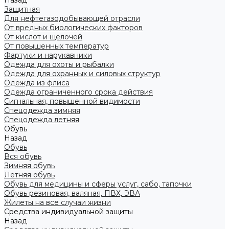
Назад
Защитная
Для нефтегазодобывающей отрасли
От вредных биологических факторов
От кислот и щелочей
От повышенных температур
Фартуки и нарукавники
Одежда для охоты и рыбалки
Одежда для охранных и силовых структур
Одежда из флиса
Одежда ограниченного срока действия
Сигнальная, повышенной видимости
Спецодежда зимняя
Спецодежда летняя
Обувь
Назад
Обувь
Вся обувь
Зимняя обувь
Летняя обувь
Обувь для медицины и сферы услуг, сабо, тапочки
Обувь резиновая, валяная, ПВХ, ЭВА
Жилеты на все случаи жизни
Средства индивидуальной защиты
Назад