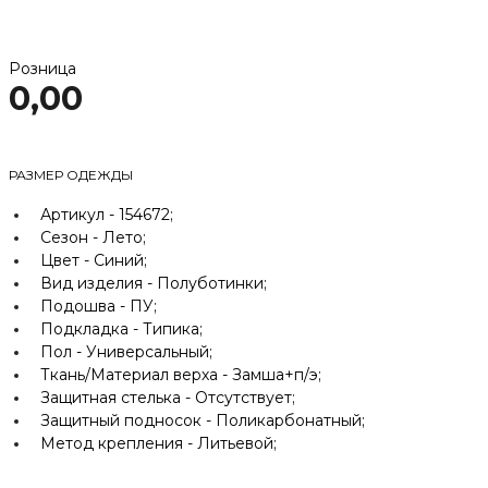
Розница
0,00
РАЗМЕР ОДЕЖДЫ
Артикул -
154672;
Сезон -
Лето;
Цвет -
Синий;
Вид изделия -
Полуботинки;
Подошва -
ПУ;
Подкладка -
Типика;
Пол -
Универсальный;
Ткань/Материал верха -
Замша+п/э;
Защитная стелька -
Отсутствует;
Защитный подносок -
Поликарбонатный;
Метод крепления -
Литьевой;