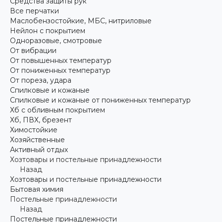
Средства защиты рук
Все перчатки
Маслобензостойкие, МБС, нитриловые
Нейлон с покрытием
Одноразовые, смотровые
От вибрации
От повышенных температур
От пониженных температур
От пореза, удара
Спилковые и кожаные
Спилковые и кожаные от пониженных температур
Хб с обливным покрытием
Хб, ПВХ, брезент
Химостойкие
Хозяйственные
Активный отдых
Хозтовары и постельные принадлежности
Назад
Хозтовары и постельные принадлежности
Бытовая химия
Постельные принадлежности
Назад
Постельные принадлежности