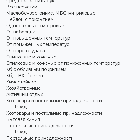
Средства защиты рук
Все перчатки
Маслобензостойкие, МБС, нитриловые
Нейлон с покрытием
Одноразовые, смотровые
От вибрации
От повышенных температур
От пониженных температур
От пореза, удара
Спилковые и кожаные
Спилковые и кожаные от пониженных температур
Хб с обливным покрытием
Хб, ПВХ, брезент
Химостойкие
Хозяйственные
Активный отдых
Хозтовары и постельные принадлежности
Назад
Хозтовары и постельные принадлежности
Бытовая химия
Постельные принадлежности
Назад
Постельные принадлежности