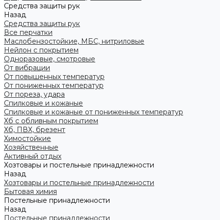
Средства защиты рук
Назад
Средства защиты рук
Все перчатки
Маслобензостойкие, МБС, нитриловые
Нейлон с покрытием
Одноразовые, смотровые
От вибрации
От повышенных температур
От пониженных температур
От пореза, удара
Спилковые и кожаные
Спилковые и кожаные от пониженных температур
Хб с обливным покрытием
Хб, ПВХ, брезент
Химостойкие
Хозяйственные
Активный отдых
Хозтовары и постельные принадлежности
Назад
Хозтовары и постельные принадлежности
Бытовая химия
Постельные принадлежности
Назад
Постельные принадлежности