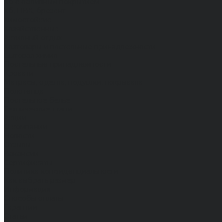
Хб с обливным покрытием
Хб, ПВХ, брезент
Химостойкие
Хозяйственные
Активный отдых
Хозтовары и постельные принадлежности
Бытовая химия
Постельные принадлежности
Кровати
Матрасы, одеяла, подушки, покрывала
Полотенца
Постельное белье
Технические ткани
Акции
О компании
Новости
Отзывы
Вакансии
Сертификаты
Политика конфиденциальности
Как выбрать размер
Информация
Способы оплаты
Гарантии
Статьи