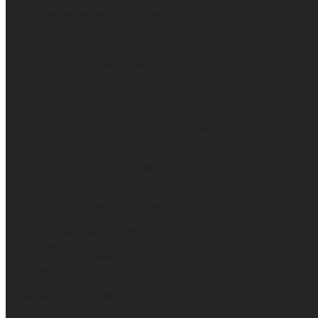
Летняя обувь
Обувь для медицины и сферы услуг, сабо, тапочки
Обувь резиновая, валяная, ПВХ, ЭВА
Жилеты на все случаи жизни
Средства индивидуальной защиты
Безопасность рабочего места
Дерматологические СИЗ
Защита коленей
Средства защиты головы
Средства защиты диэлектрические
Средства защиты лица и органов зрения
Средства защиты органа слуха
Средства защиты органов дыхания
Средства защиты от падения с высоты
Средства защиты рук
Все перчатки
Маслобензостойкие, МБС, нитриловые
Нейлон с покрытием
Одноразовые, смотровые
От вибрации
От повышенных температур
От пониженных температур
От пореза, удара
Спилковые и кожаные
Спилковые и кожаные от пониженных температур