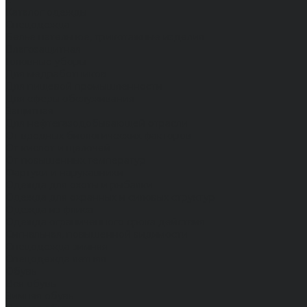
...
Каталог одежды
Спецодежда
Белье нательное, трикотажные изделия
Влагозащитная
Головные уборы
Для медработников
Для пищевой промышленности
Для сферы обслуживания
Защитная
Для нефтегазодобывающей отрасли
От вредных биологических факторов
От кислот и щелочей
От повышенных температур
Фартуки и нарукавники
Одежда для охоты и рыбалки
Одежда для охранных и силовых структур
Одежда из флиса
Одежда ограниченного срока действия
Сигнальная, повышенной видимости
Спецодежда зимняя
Спецодежда летняя
Обувь
Вся обувь
Зимняя обувь