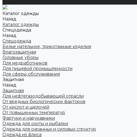
Контакты
Каталог одежды
Назад
Каталог одежды
Спецодежда
Назад
Спецодежда
Белье нательное, трикотажные изделия
Влагозащитная
Головные уборы
Для медработников
Для пищевой промышленности
Для сферы обслуживания
Защитная
Назад
Защитная
Для нефтегазодобывающей отрасли
От вредных биологических факторов
От кислот и щелочей
От повышенных температур
Фартуки и нарукавники
Одежда для охоты и рыбалки
Одежда для охранных и силовых структур
Одежда из флиса