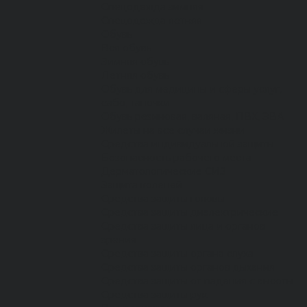
Спецодежда зимняя
Спецодежда летняя
Обувь
Вся обувь
Зимняя обувь
Летняя обувь
Обувь для медицины и сферы услуг,
сабо, тапочки
Обувь резиновая, валяная, ПВХ, ЭВА
Жилеты на все случаи жизни
Средства индивидуальной защиты
Безопасность рабочего места
Дерматологические СИЗ
Защита коленей
Средства защиты головы
Средства защиты диэлектрические
Средства защиты лица и органов
зрения
Средства защиты органа слуха
Средства защиты органов дыхания
Средства защиты от падения с высоты
Средства защиты рук