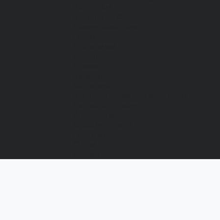
Полотенца
Постельное белье
Технические ткани
Акции
О компании
Новости
Отзывы
Вакансии
Сертификаты
Политика конфиденциальности
Как выбрать размер
Информация
Способы оплаты
Гарантии
Статьи
Контакты