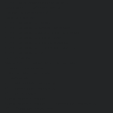
Средства индивидуальной защиты
Безопасность рабочего места
Дерматологические СИЗ
Защита коленей
Средства защиты головы
Средства защиты диэлектрические
Средства защиты лица и органов зрения
Средства защиты органа слуха
Средства защиты органов дыхания
Средства защиты от падения с высоты
Средства защиты рук
Все перчатки
Маслобензостойкие, МБС, нитриловые
Нейлон с покрытием
Одноразовые, смотровые
От вибрации
От повышенных температур
От пониженных температур
От пореза, удара
Спилковые и кожаные
Спилковые и кожаные от пониженных температур
Хб с обливным покрытием