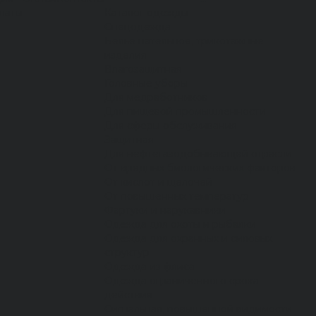
латы
Каталог одежды
Спецодежда
Белье нательное, трикотажные
изделия
Влагозащитная
Головные уборы
Для медработников
Для пищевой промышленности
Для сферы обслуживания
Защитная
Для нефтегазодобывающей отрасли
От вредных биологических факторов
От кислот и щелочей
От повышенных температур
Фартуки и нарукавники
Одежда для охоты и рыбалки
Одежда для охранных и силовых
структур
Одежда из флиса
Одежда ограниченного срока
действия
Сигнальная, повышенной видимости