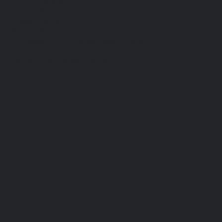
Хб, ПВХ, брезент
Химостойкие
Хозяйственные
Активный отдых
Хозтовары и постельные принадлежности
Бытовая химия
Постельные принадлежности
Технические ткани