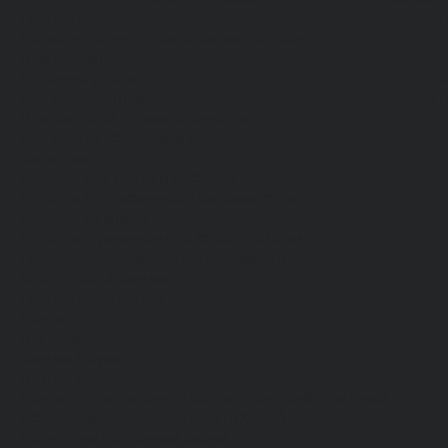
Спецодежда
Н
Белье нательное, трикотажные изделия
О
Влагозащитная
В
Головные уборы
С
Для медработников
П
Для пищевой промышленности
Для сферы обслуживания
Защитная
Одежда для охоты и рыбалки
Одежда для охранных и силовых структур
Одежда из флиса
Одежда ограниченного срока действия
Сигнальная, повышенной видимости
Спецодежда зимняя
Спецодежда летняя
Обувь
Вся обувь
Зимняя обувь
Летняя обувь
Обувь для медицины и сферы услуг, сабо, тапочки
Обувь резиновая, валяная, ПВХ, ЭВА
Жилеты на все случаи жизни