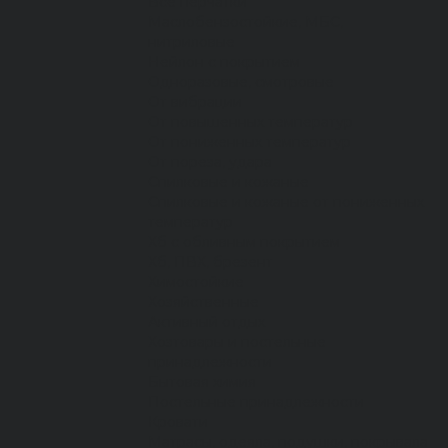
Все перчатки
Маслобензостойкие, МБС,
нитриловые
Нейлон с покрытием
Одноразовые, смотровые
От вибрации
От повышенных температур
От пониженных температур
От пореза, удара
Спилковые и кожаные
Спилковые и кожаные от пониженных
температур
Хб с обливным покрытием
Хб, ПВХ, брезент
Химостойкие
Хозяйственные
Активный отдых
Хозтовары и постельные
принадлежности
Бытовая химия
Постельные принадлежности
Кровати
Матрасы, одеяла, подушки, покрывала