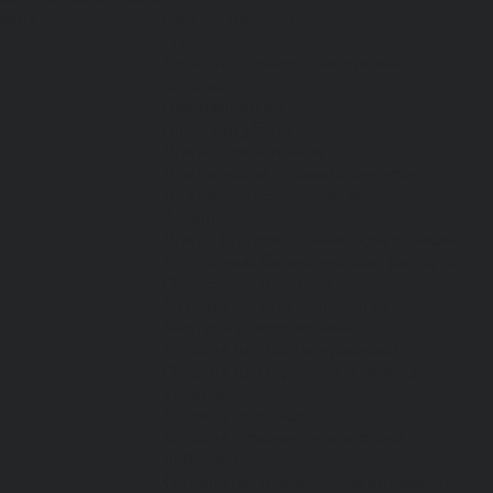
латы
Каталог одежды
Спецодежда
Белье нательное, трикотажные
изделия
Влагозащитная
Головные уборы
Для медработников
Для пищевой промышленности
Для сферы обслуживания
Защитная
Для нефтегазодобывающей отрасли
От вредных биологических факторов
От кислот и щелочей
От повышенных температур
Фартуки и нарукавники
Одежда для охоты и рыбалки
Одежда для охранных и силовых
структур
Одежда из флиса
Одежда ограниченного срока
действия
Сигнальная, повышенной видимости