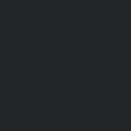
Хб, ПВХ, брезент
Химостойкие
Хозяйственные
Активный отдых
Хозтовары и постельные принадлежности
Бытовая химия
Постельные принадлежности
Технические ткани