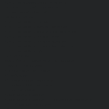
Средства индивидуальной защиты
Безопасность рабочего места
Дерматологические СИЗ
Защита коленей
Средства защиты головы
Средства защиты диэлектрические
Средства защиты лица и органов зрения
Средства защиты органа слуха
Средства защиты органов дыхания
Средства защиты от падения с высоты
Средства защиты рук
Все перчатки
Маслобензостойкие, МБС, нитриловые
Нейлон с покрытием
Одноразовые, смотровые
От вибрации
От повышенных температур
От пониженных температур
От пореза, удара
Спилковые и кожаные
Спилковые и кожаные от пониженных температур
Хб с обливным покрытием