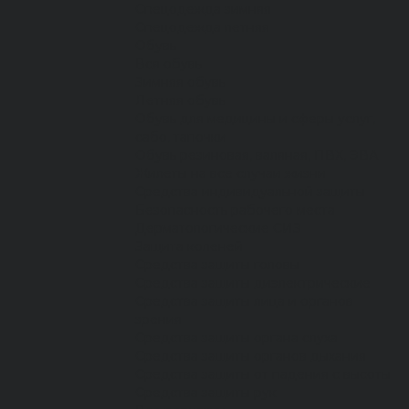
Спецодежда зимняя
Спецодежда летняя
Обувь
Вся обувь
Зимняя обувь
Летняя обувь
Обувь для медицины и сферы услуг,
сабо, тапочки
Обувь резиновая, валяная, ПВХ, ЭВА
Жилеты на все случаи жизни
Средства индивидуальной защиты
Безопасность рабочего места
Дерматологические СИЗ
Защита коленей
Средства защиты головы
Средства защиты диэлектрические
Средства защиты лица и органов
зрения
Средства защиты органа слуха
Средства защиты органов дыхания
Средства защиты от падения с высоты
Средства защиты рук