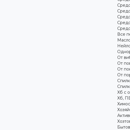
Средс
Средс
Средс
Средс
Средс
Все п
Масло
Нейло
Однор
От ви
От по
От по
От по
Спилк
Спилк
Хб с 
Хб, П
Химос
Хозяй
Актив
Хозто
Бытов