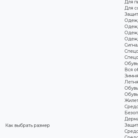
Для 
Для с
Защит
Одежд
Одежд
Одежд
Одежд
Сигна
Спецо
Спецо
Обув
Вся о
Зимня
Летня
Обувь
Обувь
Жилет
Средс
Безоп
Дерма
Защит
Как выбрать размер
Средс
Средс