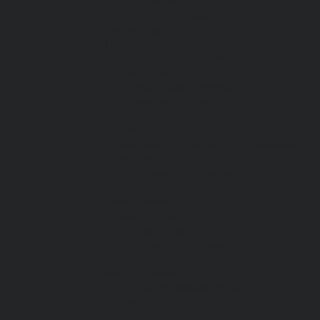
Все перчатки
Маслобензостойкие, МБС,
нитриловые
Нейлон с покрытием
Одноразовые, смотровые
От вибрации
От повышенных температур
От пониженных температур
От пореза, удара
Спилковые и кожаные
Спилковые и кожаные от пониженных
температур
Хб с обливным покрытием
Хб, ПВХ, брезент
Химостойкие
Хозяйственные
Активный отдых
Хозтовары и постельные
принадлежности
Бытовая химия
Постельные принадлежности
Кровати
Матрасы, одеяла, подушки, покрывала