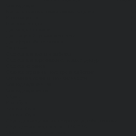
Спецодежда
Н
Белье нательное, трикотажные изделия
О
Влагозащитная
В
Головные уборы
С
Для медработников
П
Для пищевой промышленности
Для сферы обслуживания
Защитная
Одежда для охоты и рыбалки
Одежда для охранных и силовых структур
Одежда из флиса
Одежда ограниченного срока действия
Сигнальная, повышенной видимости
Спецодежда зимняя
Спецодежда летняя
Обувь
Вся обувь
Зимняя обувь
Летняя обувь
Обувь для медицины и сферы услуг, сабо, тапочки
Обувь резиновая, валяная, ПВХ, ЭВА
Жилеты на все случаи жизни