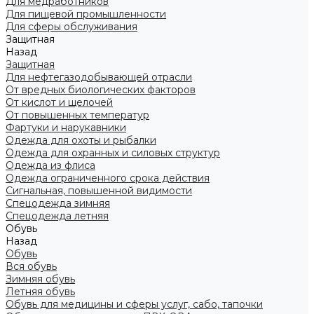
Для медработников
Для пищевой промышленности
Для сферы обслуживания
Защитная
Назад
Защитная
Для нефтегазодобывающей отрасли
От вредных биологических факторов
От кислот и щелочей
От повышенных температур
Фартуки и нарукавники
Одежда для охоты и рыбалки
Одежда для охранных и силовых структур
Одежда из флиса
Одежда ограниченного срока действия
Сигнальная, повышенной видимости
Спецодежда зимняя
Спецодежда летняя
Обувь
Назад
Обувь
Вся обувь
Зимняя обувь
Летняя обувь
Обувь для медицины и сферы услуг, сабо, тапочки