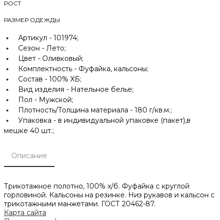
РОСТ
РАЗМЕР ОДЕЖДЫ
Артикул -
101974;
Сезон -
Лето;
Цвет -
Оливковый;
Комплектность -
Фуфайка, кальсоны;
Состав -
100% ХБ;
Вид изделия -
Нательное белье;
Пол -
Мужской;
Плотность/Толщина материала -
180 г/кв.м.;
Упаковка -
в индивидуальной упаковке (пакет),в
мешке 40 шт.;
Описание
Трикотажное полотно, 100% х/б. Фуфайка с круглой
горловиной. Кальсоны на резинке. Низ рукавов и кальсон с
трикотажными манжетами. ГОСТ 20462-87.
Карта сайта