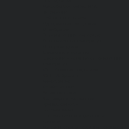
Все перчатки
Маслобензостойкие, МБС,
нитриловые
Нейлон с покрытием
Одноразовые, смотровые
От вибрации
От повышенных температур
От пониженных температур
От пореза, удара
Спилковые и кожаные
Спилковые и кожаные от пониженных
температур
Хб с обливным покрытием
Хб, ПВХ, брезент
Химостойкие
Хозяйственные
Активный отдых
Хозтовары и постельные
принадлежности
Бытовая химия
Постельные принадлежности
Кровати
Матрасы, одеяла, подушки, покрывала