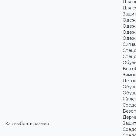
Для 
Для с
Защит
Одежд
Одежд
Одежд
Одежд
Сигна
Спецо
Спецо
Обув
Вся о
Зимня
Летня
Обувь
Обувь
Жилет
Средс
Безоп
Дерма
Защит
Как выбрать размер
Средс
Средс