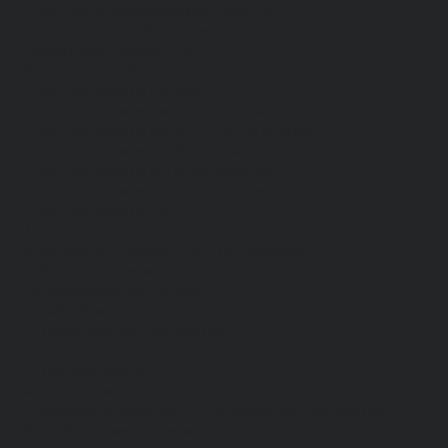
Средства индивидуальной защиты
Безопасность рабочего места
Дерматологические СИЗ
Защита коленей
Средства защиты головы
Средства защиты диэлектрические
Средства защиты лица и органов зрения
Средства защиты органа слуха
Средства защиты органов дыхания
Средства защиты от падения с высоты
Средства защиты рук
Все перчатки
Маслобензостойкие, МБС, нитриловые
Нейлон с покрытием
Одноразовые, смотровые
От вибрации
От повышенных температур
От пониженных температур
От пореза, удара
Спилковые и кожаные
Спилковые и кожаные от пониженных температур
Хб с обливным покрытием