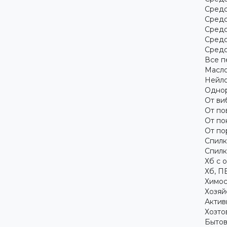
Средс
Средс
Средс
Средс
Средс
Все п
Масло
Нейло
Однор
От ви
От по
От по
От по
Спилк
Спилк
Хб с 
Хб, П
Химос
Хозяй
Актив
Хозто
Бытов