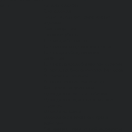
латы
Каталог одежды
Спецодежда
Белье нательное, трикотажные
изделия
Влагозащитная
Головные уборы
Для медработников
Для пищевой промышленности
Для сферы обслуживания
Защитная
Для нефтегазодобывающей отрасли
От вредных биологических факторов
От кислот и щелочей
От повышенных температур
Фартуки и нарукавники
Одежда для охоты и рыбалки
Одежда для охранных и силовых
структур
Одежда из флиса
Одежда ограниченного срока
действия
Сигнальная, повышенной видимости