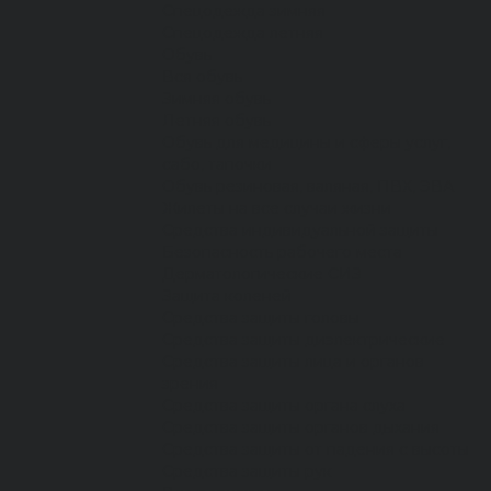
Спецодежда зимняя
Спецодежда летняя
Обувь
Вся обувь
Зимняя обувь
Летняя обувь
Обувь для медицины и сферы услуг,
сабо, тапочки
Обувь резиновая, валяная, ПВХ, ЭВА
Жилеты на все случаи жизни
Средства индивидуальной защиты
Безопасность рабочего места
Дерматологические СИЗ
Защита коленей
Средства защиты головы
Средства защиты диэлектрические
Средства защиты лица и органов
зрения
Средства защиты органа слуха
Средства защиты органов дыхания
Средства защиты от падения с высоты
Средства защиты рук