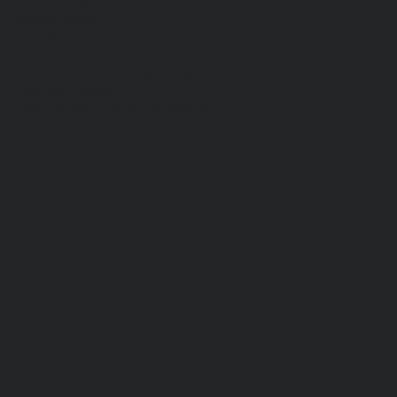
Хб, ПВХ, брезент
Химостойкие
Хозяйственные
Активный отдых
Хозтовары и постельные принадлежности
Бытовая химия
Постельные принадлежности
Технические ткани